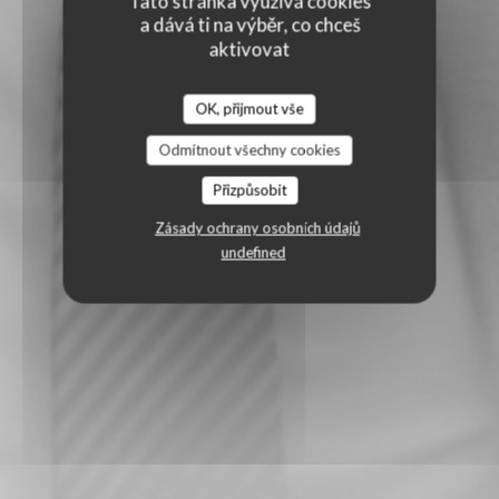
Tato stránka využívá cookies
a dává ti na výběr, co chceš
aktivovat
OK, přijmout vše
Odmítnout všechny cookies
Přizpůsobit
Zásady ochrany osobních údajů
undefined