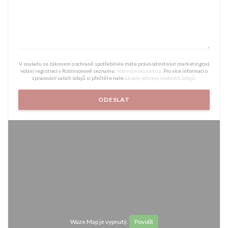
V souladu se zákonem o ochraně spotřebitele máte právo odmítnout marketingová
volání registrací v Robinsonově seznamu:
robinsonseznam.cz
. Pro více informací o
zpracování vašich údajů si přečtěte naše
zásady ochrany osobních údajů
.
Waze Map je vypnutý.
Povolit