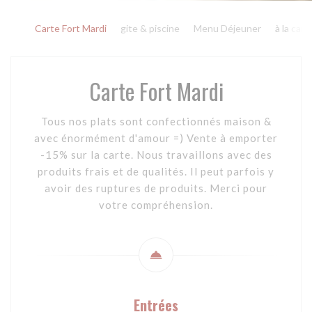
Carte Fort Mardi
gite & piscine
Menu Déjeuner
à la cart
Carte Fort Mardi
Tous nos plats sont confectionnés maison &
avec énormément d'amour =) Vente à emporter
-15% sur la carte. Nous travaillons avec des
produits frais et de qualités. Il peut parfois y
avoir des ruptures de produits. Merci pour
votre compréhension.
Entrées