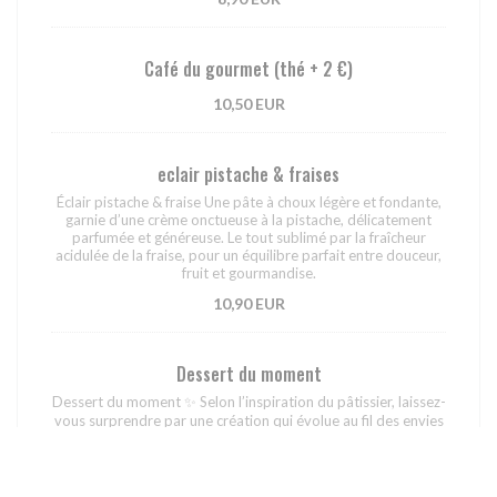
Café du gourmet (thé + 2 €)
10,50 EUR
eclair pistache & fraises
Éclair pistache & fraise Une pâte à choux légère et fondante,
garnie d’une crème onctueuse à la pistache, délicatement
parfumée et généreuse. Le tout sublimé par la fraîcheur
acidulée de la fraise, pour un équilibre parfait entre douceur,
fruit et gourmandise.
10,90 EUR
Dessert du moment
Dessert du moment ✨ Selon l’inspiration du pâtissier, laissez-
vous surprendre par une création qui évolue au fil des envies
et des saisons. Tantôt un mi-cuit chocolat au cœur coulant de
pistache servi en cocotte, tantôt une autre douceur
gourmande et inattendue… Un dessert unique, créatif et
toujours généreux, pour finir le repas sur une belle surprise.