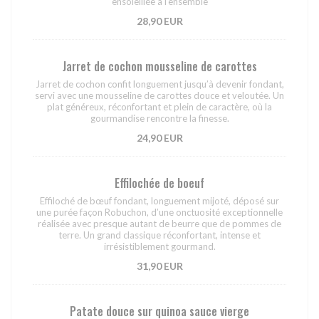
ensoleillée à l’ensemble
28,90 EUR
Jarret de cochon mousseline de carottes
Jarret de cochon confit longuement jusqu’à devenir fondant,
servi avec une mousseline de carottes douce et veloutée. Un
plat généreux, réconfortant et plein de caractère, où la
gourmandise rencontre la finesse.
24,90 EUR
Effilochée de boeuf
Effiloché de bœuf fondant, longuement mijoté, déposé sur
une purée façon Robuchon, d’une onctuosité exceptionnelle
réalisée avec presque autant de beurre que de pommes de
terre. Un grand classique réconfortant, intense et
irrésistiblement gourmand.
31,90 EUR
Patate douce sur quinoa sauce vierge