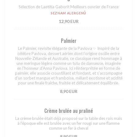
Sélection de Laetitia Gaborit Meilleurs ouvrier de France
SEZNAM ALERGENŮ
12,90 EUR
Palmier
Le Palmier, revisite élégante de la Pavlova ✨ Inspiré de la
célèbre Pavlova, dessert aérien dont l’origine oscille entre
Nouvelle-Zélande et Australie, ce classique rend hommage à
une meringue légère comme un tutu de danseuse, imaginée
en l’honneur d’Anna Pavlova. Ici réinterprétée en forme de
palmier, elle associe croustillant et fondant, et s’accompagne
d’un sorbet mangue et framboise, mêlant exotisme et acidité
pour une finale fraîche, fruitée et délicatement équilibrée.
8,90 EUR
Crème brulée au praliné
La crème brulée était déjà proposé sur la table des rois mais
à l'époque elle est brulée avec un fer rougi sur une flamme
comme un fer à cheval
8,90 EUR