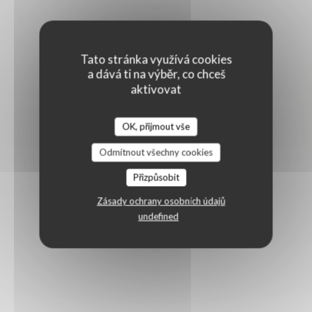
Tato stránka využívá cookies
a dává ti na výběr, co chceš
aktivovat
OK, přijmout vše
Odmítnout všechny cookies
Přizpůsobit
Zásady ochrany osobních údajů
undefined