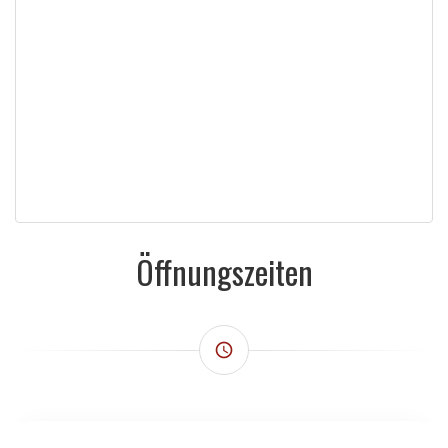
Öffnungszeiten
access_time