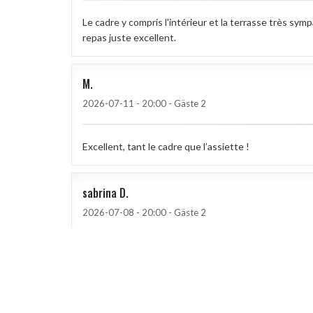
Le cadre y compris l'intérieur et la terrasse très sym
repas juste excellent.
M
2026-07-11
- 20:00 - Gäste 2
Excellent, tant le cadre que l’assiette !
sabrina
D
2026-07-08
- 20:00 - Gäste 2
CATHERINE
A
2026-07-03
- 20:30 - Gäste 4