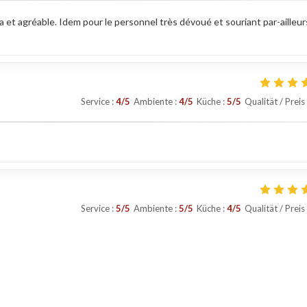
pa et agréable. Idem pour le personnel très dévoué et souriant par-ailleur
Service
:
4
/5
Ambiente
:
4
/5
Küche
:
5
/5
Qualität / Preis
Service
:
5
/5
Ambiente
:
5
/5
Küche
:
4
/5
Qualität / Preis
Service
:
5
/5
Ambiente
:
4
/5
Küche
:
5
/5
Qualität / Preis