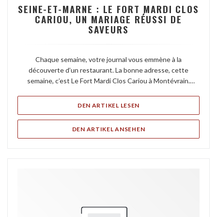
SEINE-ET-MARNE : LE FORT MARDI CLOS
CARIOU, UN MARIAGE RÉUSSI DE
SAVEURS
Chaque semaine, votre journal vous emmène à la
découverte d’un restaurant. La bonne adresse, cette
semaine, c’est Le Fort Mardi Clos Cariou à Montévrain.
Erwan Cariou dirige le Fort Mardi Clos Cariou de Montévrain.
((ÖFFNET EIN NEUES FEN
DEN ARTIKEL LESEN
Erwan Cariou dirige le Fort Mardi Clos Cariou de Montévrain.
(©La Marne)
((ÖFFNET EIN NEUES F
DEN ARTIKEL ANSEHEN
Par Rédaction Meaux
Publié le 18 Déc 21 à 12:00
La Marne
Mon actu
Chaque semaine, votre journal vous emmène à la
découverte d’un restaurant à Montévrain. Cette semaine,
découvrons Le Fort Mardi Clos Cariou, un lieu où cuisine
rime avec surprise.