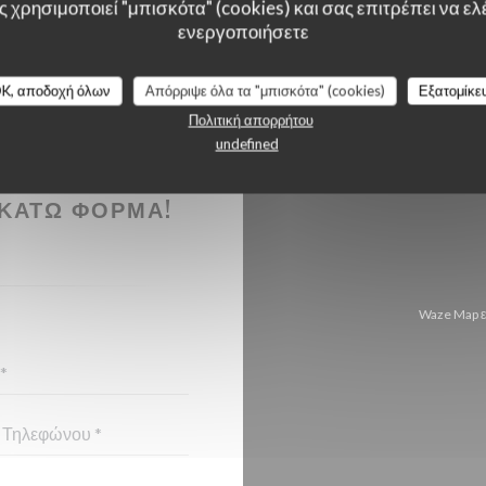
 χρησιμοποιεί "μπισκότα" (cookies) και σας επιτρέπει να ελέ
ενεργοποιήσετε
K, αποδοχή όλων
Απόρριψε όλα τα "μπισκότα" (cookies)
Εξατομίκε
Πολιτική απορρήτου
undefined
ΉΣΕΤΕ ΜΑΖΊ
ΚΆΤΩ ΦΌΡΜΑ!
Waze Map ε