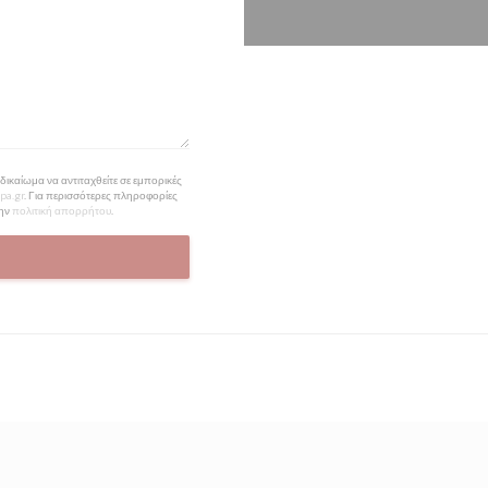
ικαίωμα να αντιταχθείτε σε εμπορικές
pa.gr
. Για περισσότερες πληροφορίες
την
πολιτική απορρήτου
.