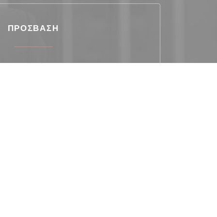
ΠΡΌΣΒΑΣΗ
Λεωφορείο
43-23
Πάρκινγκ
é à la droite du restaurant