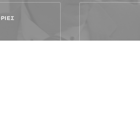
ΡΊΕΣ
ξη
Priv
ση, WIFI, Θερμαινόμενη
ς
Το εστιατόριο Titres,
κάρτα