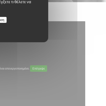
γξετε τι θέλετε να
υση
ίναι απενεργοποιημένο.
Επέτρεψε