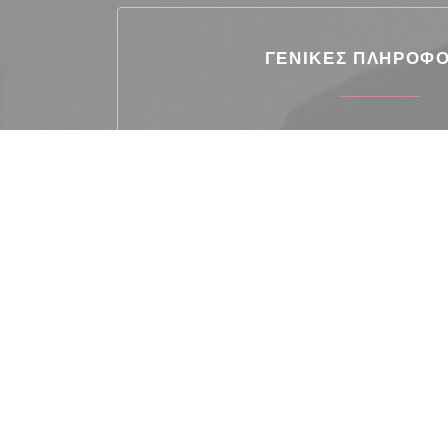
ΓΕΝΙΚΈΣ ΠΛΗΡΟΦΟ
Κουζίνα
Γαλλική-Ασιατική σύντη
Τύπος επιχείρησης
Γαλλικό εστιατόριο
Υπηρεσίες
Ιδιωτική μίσθωση, Απενεργοποιημένη πρόσβα
βεράντα
Μέθοδοι πληρωμή
Eurocard / Mastercard, Το εστιατόριο Titres
Μετρητά, Visa, Χρεωστική 