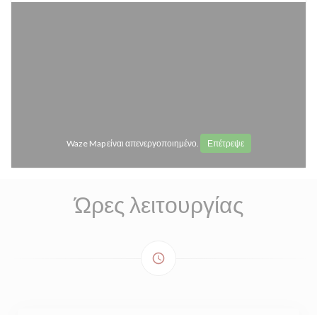
Waze Map είναι απενεργοποιημένο.
Επέτρεψε
Ώρες λειτουργίας
access_time