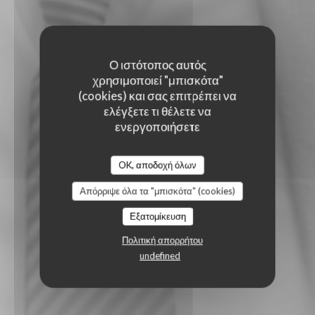
Ο ιστότοπος αυτός
χρησιμοποιεί "μπισκότα"
(cookies) και σας επιτρέπει να
ελέγξετε τι θέλετε να
ενεργοποιήσετε
OK, αποδοχή όλων
Απόρριψε όλα τα "μπισκότα" (cookies)
Εξατομίκευση
Πολιτική απορρήτου
undefined