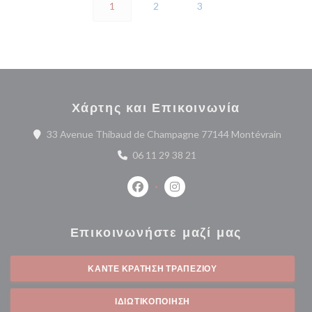
1
2
3
Χάρτης και Επικοινωνία
((ανοίγ
33 Avenue Thibaud de Champagne 77144 Montévrain
06 11 29 38 21
Facebook ((ανοίγει σε νέο παράθυρο
Instagram ((ανοίγει σε νέο 
Επικοινωνήστε μαζί μας
ΚΆΝΤΕ ΚΡΆΤΗΣΗ ΤΡΑΠΕΖΙΟΎ
ΙΔΙΩΤΙΚΟΠΟΊΗΣΗ