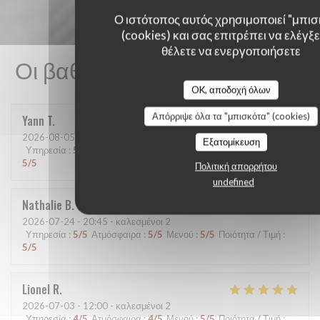
Ο ιστότοπος αυτός χρησιμοποιεί "μπισ
(cookies) και σας επιτρέπει να ελέγξετ
θέλετε να ενεργοποιήσετε
Οι βαθμολογίες πελατών μας
OK, αποδοχή όλων
Απόρριψε όλα τα "μπισκότα" (cookies)
Yann
T
2026-08-05
- 19:15 - καλεσμένοι 2
Εξατομίκευση
Υπηρεσία
:
5
/5
Ατμόσφαιρα
:
5
/5
Μενού
:
5
/5
Ποιότητα / Τιμή
:
5
/5
Πολιτική απορρήτου
undefined
Nathalie
B
2026-07-24
- 20:45 - καλεσμένοι 2
Υπηρεσία
:
5
/5
Ατμόσφαιρα
:
5
/5
Μενού
:
5
/5
Ποιότητα / Τιμή
:
5
/5
Lionel
R
2026-07-03
- 12:00 - καλεσμένοι 2
Υπηρεσία
:
4
/5
Ατμόσφαιρα
:
4
/5
Μενού
:
5
/5
Ποιότητα / Τιμή
: