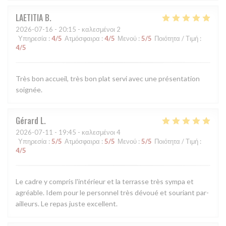
LAETITIA
B
2026-07-16
- 20:15 - καλεσμένοι 2
Υπηρεσία
:
4
/5
Ατμόσφαιρα
:
4
/5
Μενού
:
5
/5
Ποιότητα / Τιμή
:
4
/5
Très bon accueil, très bon plat servi avec une présentation
soignée.
Gérard
L
2026-07-11
- 19:45 - καλεσμένοι 4
Υπηρεσία
:
5
/5
Ατμόσφαιρα
:
5
/5
Μενού
:
5
/5
Ποιότητα / Τιμή
:
4
/5
Le cadre y compris l'intérieur et la terrasse très sympa et
agréable. Idem pour le personnel très dévoué et souriant par-
ailleurs. Le repas juste excellent.