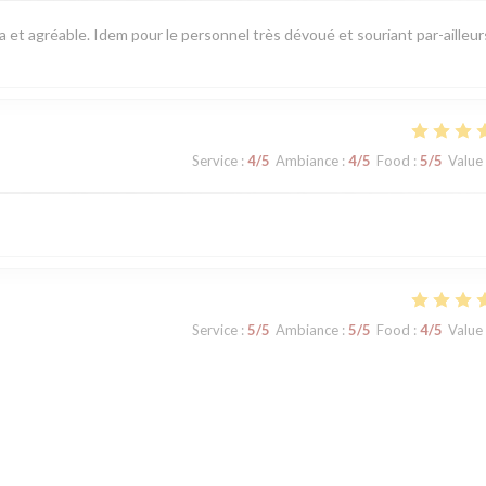
pa et agréable. Idem pour le personnel très dévoué et souriant par-ailleur
Service
:
4
/5
Ambiance
:
4
/5
Food
:
5
/5
Value
Service
:
5
/5
Ambiance
:
5
/5
Food
:
4
/5
Value
Service
:
5
/5
Ambiance
:
4
/5
Food
:
5
/5
Value