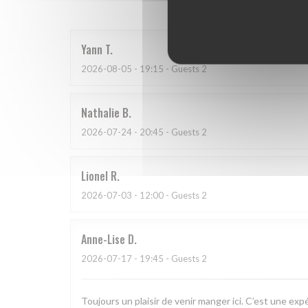
Yann
T
2026-08-05
- 19:15 - Guests 2
Nathalie
B
2026-07-24
- 20:45 - Guests 2
Lionel
R
2026-07-03
- 12:00 - Guests 2
Anne-Lise
D
2026-07-17
- 19:45 - Guests 2
Toujours un plaisir de venir manger ici. C’est une exp