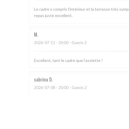
Le cadre y compris l'intérieur et la terrasse très sym
repas juste excellent.
M
2026-07-11
- 20:00 - Guests 2
Excellent, tant le cadre que l’assiette !
sabrina
D
2026-07-08
- 20:00 - Guests 2
CATHERINE
A
2026-07-03
- 20:30 - Guests 4