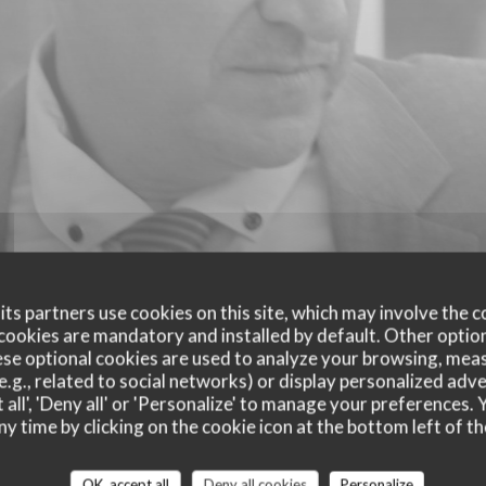
ts partners use cookies on this site, which may involve the c
cookies are mandatory and installed by default. Other optio
se optional cookies are used to analyze your browsing, meas
e.g., related to social networks) or display personalized adve
 all', 'Deny all' or 'Personalize' to manage your preferences
ny time by clicking on the cookie icon at the bottom left of th
customer ratings
OK, accept all
Deny all cookies
Personalize