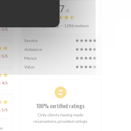
4.7
/5
Average rating —
1286 reviews
:
5
/5
Service
Ambiance
:
5
/5
Menus
Value
:
4
/5
100% certified ratings
:
5
/5
Only clients having made
reservations provided ratings
us