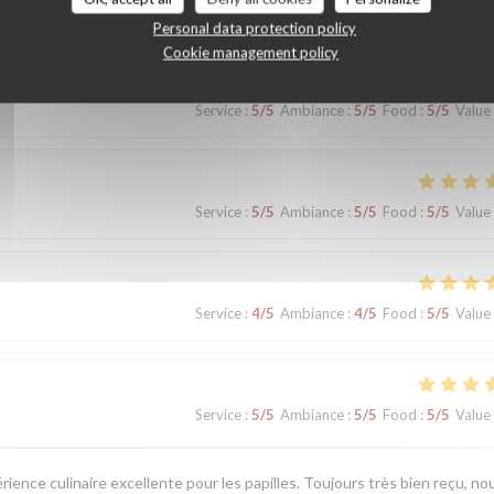
Personal data protection policy
Cookie management policy
Service
:
5
/5
Ambiance
:
5
/5
Food
:
5
/5
Value
Service
:
5
/5
Ambiance
:
5
/5
Food
:
5
/5
Value
Service
:
4
/5
Ambiance
:
4
/5
Food
:
5
/5
Value
Service
:
5
/5
Ambiance
:
5
/5
Food
:
5
/5
Value
érience culinaire excellente pour les papilles. Toujours très bien reçu, no