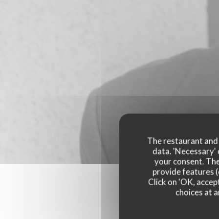
The restaurant and i
data. 'Necessary' 
your consent. The
provide features (
Click on 'OK, accept
choices at a
Our 