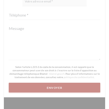
Selon l'article L.223-2 du code de la consommation, il est rappelé que le
consommateur peut user de son droit à s'inscrire sur la liste d'opposition au
démarchage téléphonique Bloctel :
bloctel.gouv.fr
. Pour plus d'informations sur le
traitement de vos données, consultez notre
politique de confidentialité
.