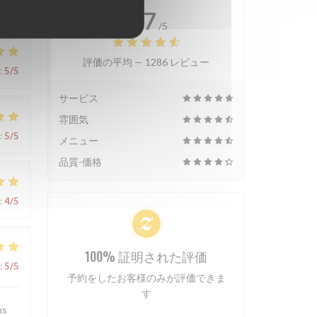
4.7
/5
評価の平均 —
1286 レビュー
:
5
/5
サービス
雰囲気
:
5
/5
メニュー
品質-価格
:
4
/5
100% 証明された評価
:
5
/5
予約をしたお客様のみが評価できま
す
us