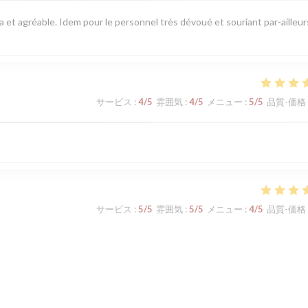
pa et agréable. Idem pour le personnel très dévoué et souriant par-ailleur
サービス
:
4
/5
雰囲気
:
4
/5
メニュー
:
5
/5
品質-価格
サービス
:
5
/5
雰囲気
:
5
/5
メニュー
:
4
/5
品質-価格
サービス
:
5
/5
雰囲気
:
4
/5
メニュー
:
5
/5
品質-価格