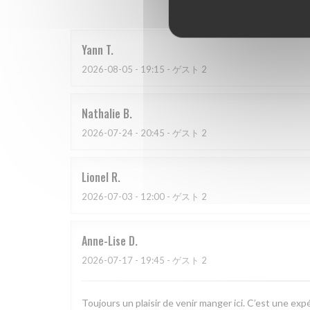
Yann
T
2026-08-05
- 19:15 - ゲスト 2
Nathalie
B
2026-07-24
- 20:45 - ゲスト 2
Lionel
R
2026-07-03
- 12:00 - ゲスト 2
Anne-Lise
D
2026-07-17
- 19:45 - ゲスト 2
Toujours un plaisir de venir manger ici. C’est une exp