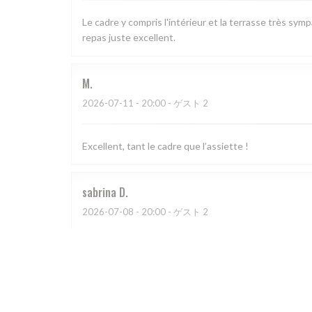
Le cadre y compris l'intérieur et la terrasse très sym
repas juste excellent.
M
2026-07-11
- 20:00 - ゲスト 2
Excellent, tant le cadre que l’assiette !
sabrina
D
2026-07-08
- 20:00 - ゲスト 2
CATHERINE
A
2026-07-03
- 20:30 - ゲスト 4