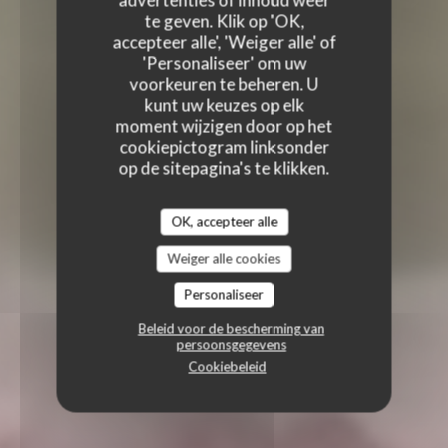
advertenties of inhoud weer
te geven. Klik op 'OK,
accepteer alle', 'Weiger alle' of
'Personaliseer' om uw
voorkeuren te beheren. U
kunt uw keuzes op elk
moment wijzigen door op het
cookiepictogram linksonder
op de sitepagina's te klikken.
OK, accepteer alle
Weiger alle cookies
Personaliseer
Beleid voor de bescherming van
persoonsgegevens
Cookiebeleid