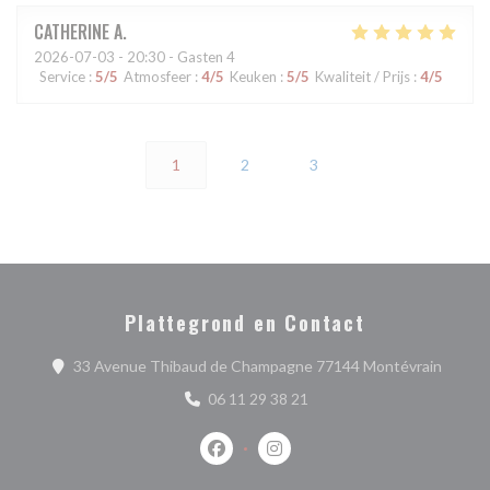
CATHERINE
A
2026-07-03
- 20:30 - Gasten 4
Service
:
5
/5
Atmosfeer
:
4
/5
Keuken
:
5
/5
Kwaliteit / Prijs
:
4
/5
1
2
3
Plattegrond en Contact
((opent
33 Avenue Thibaud de Champagne 77144 Montévrain
06 11 29 38 21
Facebook ((opent in een nieuw venste
Instagram ((opent in een nieu