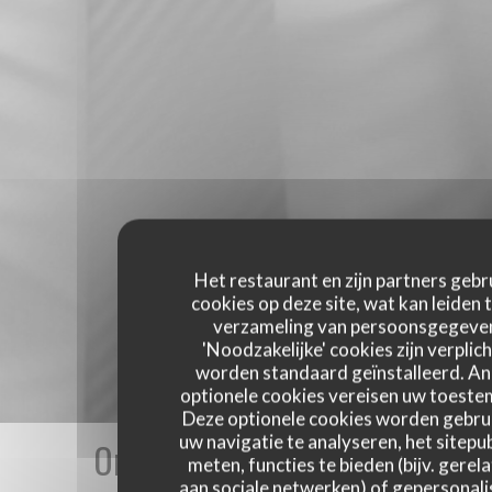
Het restaurant en zijn partners gebr
cookies op deze site, wat kan leiden 
verzameling van persoonsgegeve
'Noodzakelijke' cookies zijn verplich
worden standaard geïnstalleerd. A
optionele cookies vereisen uw toest
Deze optionele cookies worden gebru
uw navigatie te analyseren, het sitepub
Onze gastbeoordelingen
meten, functies te bieden (bijv. gerel
aan sociale netwerken) of gepersonal