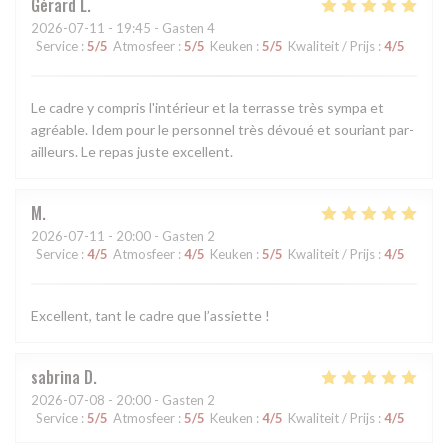
Gérard
L
2026-07-11
- 19:45 - Gasten 4
Service
:
5
/5
Atmosfeer
:
5
/5
Keuken
:
5
/5
Kwaliteit / Prijs
:
4
/5
Le cadre y compris l'intérieur et la terrasse très sympa et
agréable. Idem pour le personnel très dévoué et souriant par-
ailleurs. Le repas juste excellent.
M
2026-07-11
- 20:00 - Gasten 2
Service
:
4
/5
Atmosfeer
:
4
/5
Keuken
:
5
/5
Kwaliteit / Prijs
:
4
/5
Excellent, tant le cadre que l’assiette !
sabrina
D
2026-07-08
- 20:00 - Gasten 2
Service
:
5
/5
Atmosfeer
:
5
/5
Keuken
:
4
/5
Kwaliteit / Prijs
:
4
/5