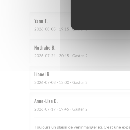
Yann
T
2026-08-05
- 19:15 - Gasten 2
Nathalie
B
2026-07-24
- 20:45 - Gasten 2
Lionel
R
2026-07-03
- 12:00 - Gasten 2
Anne-Lise
D
2026-07-17
- 19:45 - Gasten 2
Toujours un plaisir de venir manger ici. C’est une exp