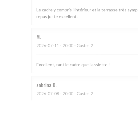
Le cadre y compris l'intérieur et la terrasse très sym
repas juste excellent.
M
2026-07-11
- 20:00 - Gasten 2
Excellent, tant le cadre que l’assiette !
sabrina
D
2026-07-08
- 20:00 - Gasten 2
CATHERINE
A
2026-07-03
- 20:30 - Gasten 4