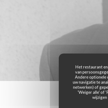
Het restaurant en 
van persoonsgegev
Andere optionele 
uw navigatie te anal
netwerken) of geper
'Weiger alle' of
wijzigen
Onze g