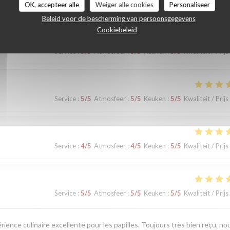
OK, accepteer alle
Weiger alle cookies
Personaliseer
Beleid voor de bescherming van persoonsgegevens
Cookiebeleid
Service
:
5
/5
Atmosfeer
:
5
/5
Keuken
:
5
/5
Kwaliteit / Prijs
Service
:
5
/5
Atmosfeer
:
5
/5
Keuken
:
5
/5
Kwaliteit / Prijs
Service
:
4
/5
Atmosfeer
:
4
/5
Keuken
:
5
/5
Kwaliteit / Prijs
Service
:
5
/5
Atmosfeer
:
5
/5
Keuken
:
5
/5
Kwaliteit / Prijs
érience culinaire excellente pour les papilles. Toujours très bien reçu, no