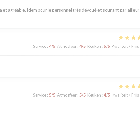
pa et agréable. Idem pour le personnel très dévoué et souriant par-ailleur
Service
:
4
/5
Atmosfeer
:
4
/5
Keuken
:
5
/5
Kwaliteit / Prijs
Service
:
5
/5
Atmosfeer
:
5
/5
Keuken
:
4
/5
Kwaliteit / Prijs
Service
:
5
/5
Atmosfeer
:
4
/5
Keuken
:
5
/5
Kwaliteit / Prijs