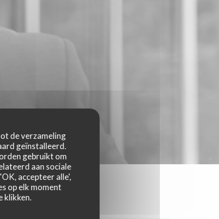
 tot de verzameling
ard geïnstalleerd.
worden gebruikt om
relateerd aan sociale
OK, accepteer alle',
zes op elk moment
 klikken.