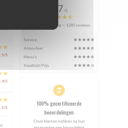
4.7
/5
Gemiddelde rating —
1285 reviews
:
5
/5
Service
Atmosfeer
:
5
/5
Menu's
Kwaliteit/Prijs
:
4
/5
100% gecertificeerde
:
5
/5
beoordelingen
Onze klanten hebben na hun
us
reservering een beoordeling