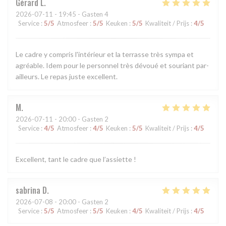
Gérard
L
2026-07-11
- 19:45 - Gasten 4
Service
:
5
/5
Atmosfeer
:
5
/5
Keuken
:
5
/5
Kwaliteit / Prijs
:
4
/5
Le cadre y compris l'intérieur et la terrasse très sympa et
agréable. Idem pour le personnel très dévoué et souriant par-
ailleurs. Le repas juste excellent.
M
2026-07-11
- 20:00 - Gasten 2
Service
:
4
/5
Atmosfeer
:
4
/5
Keuken
:
5
/5
Kwaliteit / Prijs
:
4
/5
Excellent, tant le cadre que l’assiette !
sabrina
D
2026-07-08
- 20:00 - Gasten 2
Service
:
5
/5
Atmosfeer
:
5
/5
Keuken
:
4
/5
Kwaliteit / Prijs
:
4
/5