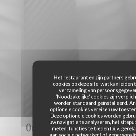
Het restaurant en zijn partners gebr
cookies op deze site, wat kan leiden 
verzameling van persoonsgegeve
'Noodzakelijke' cookies zijn verplich
worden standaard geïnstalleerd. A
optionele cookies vereisen uw toest
Deze optionele cookies worden gebru
uw navigatie te analyseren, het sitepub
Onze gastbeoordelingen
meten, functies te bieden (bijv. gerel
aan sociale netwerken) of gepersonal