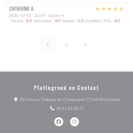
CATHERINE
A
2026-07-03
- 20:30 - Gasten 4
Service
:
5
/5
Atmosfeer
:
4
/5
Keuken
:
5
/5
Kwaliteit / Prijs
:
4
/5
1
2
3
Plattegrond en Contact
((opent
33 Avenue Thibaud de Champagne 77144 Montévrain
06 11 29 38 21
Facebook ((opent in een nieuw venste
Instagram ((opent in een nieu