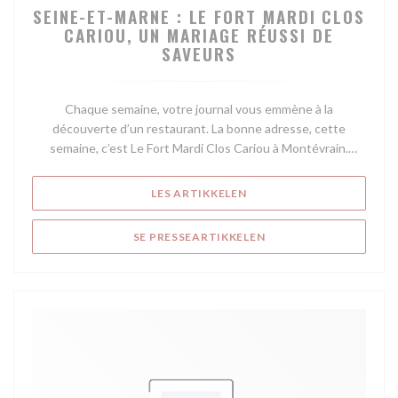
SEINE-ET-MARNE : LE FORT MARDI CLOS
CARIOU, UN MARIAGE RÉUSSI DE
SAVEURS
Chaque semaine, votre journal vous emmène à la
découverte d’un restaurant. La bonne adresse, cette
semaine, c’est Le Fort Mardi Clos Cariou à Montévrain.
Erwan Cariou dirige le Fort Mardi Clos Cariou de Montévrain.
((ÅPNER I ET NYTT VINDU)
LES ARTIKKELEN
Erwan Cariou dirige le Fort Mardi Clos Cariou de Montévrain.
(©La Marne)
((ÅPNER I ET NYTT VIN
SE PRESSEARTIKKELEN
Par Rédaction Meaux
Publié le 18 Déc 21 à 12:00
La Marne
Mon actu
Chaque semaine, votre journal vous emmène à la
découverte d’un restaurant à Montévrain. Cette semaine,
découvrons Le Fort Mardi Clos Cariou, un lieu où cuisine
rime avec surprise.