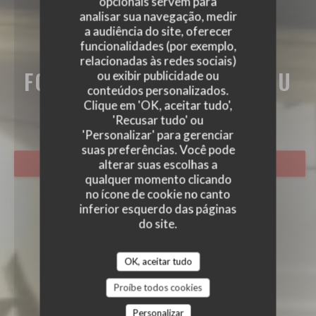
opcionais servem para
analisar sua navegação, medir
a audiência do site, oferecer
funcionalidades (por exemplo,
relacionadas às redes sociais)
FORT MARDI CLOS CARIOU
ou exibir publicidade ou
conteúdos personalizados.
FORT MARDI CLOS CARIOU
Clique em 'OK, aceitar tudo',
|
MONTÉVRAIN
'Recusar tudo' ou
'Personalizar' para gerenciar
suas preferências. Você pode
alterar suas escolhas a
RESERVAR UMA MESA
qualquer momento clicando
no ícone de cookie no canto
inferior esquerdo das páginas
do site.
OK, aceitar tudo
Proíbe todos cookies
Personalizar