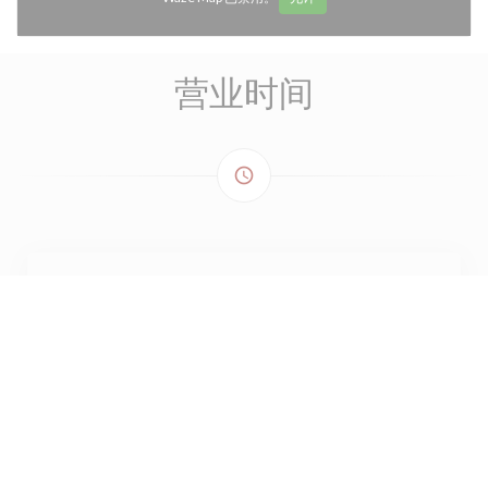
营业时间
access_time
星期一
关闭
星期二
19:00 - 22:00