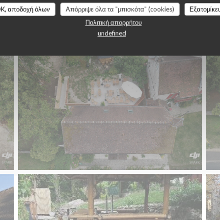
Le restaurant
K, αποδοχή όλων
Απόρριψε όλα τα "μπισκότα" (cookies)
Εξατομίκε
Πολιτική απορρήτου
undefined