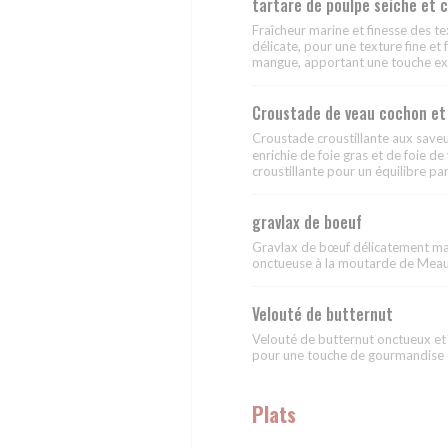
tartare de poulpe seiche et c
Fraîcheur marine et finesse des te
délicate, pour une texture fine et
mangue, apportant une touche exo
Croustade de veau cochon e
Croustade croustillante aux save
enrichie de foie gras et de foie d
croustillante pour un équilibre pa
gravlax de boeuf
Gravlax de bœuf délicatement mar
onctueuse à la moutarde de Meaux 
Velouté de butternut
Velouté de butternut onctueux et
pour une touche de gourmandise e
Plats