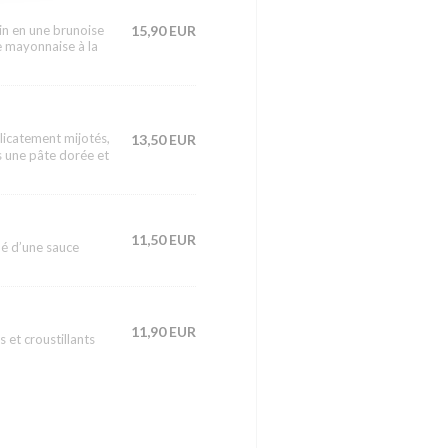
ain en une brunoise
15,90 EUR
ne mayonnaise à la
licatement mijotés,
13,50 EUR
ns une pâte dorée et
11,50 EUR
né d’une sauce
11,90 EUR
et croustillants