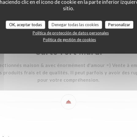
ciendo clic en el icono de cookie en la parte inferior izquier
ardi
gite & piscine
Menu Déjeuner
à la carte (English version)
sitio.
OK, aceptar todas
Denegar todas las cookies
Personalizar
Política de protección de datos personales
Política de gestión de cookies
Carte Fort Mardi
fectionnés maison & avec énormément d'amour =) Vente à emp
 produits frais et de qualités. Il peut parfois y avoir des r
pour votre compréhension.