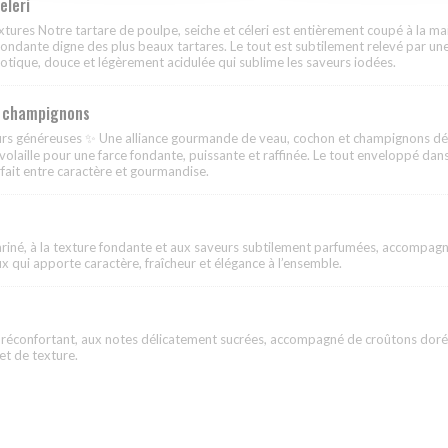
eleri
xtures Notre tartare de poulpe, seiche et céleri est entièrement coupé à la m
 fondante digne des plus beaux tartares. Le tout est subtilement relevé par u
tique, douce et légèrement acidulée qui sublime les saveurs iodées.
t champignons
urs généreuses ✨ Une alliance gourmande de veau, cochon et champignons dé
e volaille pour une farce fondante, puissante et raffinée. Le tout enveloppé da
rfait entre caractère et gourmandise.
iné, à la texture fondante et aux saveurs subtilement parfumées, accompag
qui apporte caractère, fraîcheur et élégance à l’ensemble.
 réconfortant, aux notes délicatement sucrées, accompagné de croûtons dorés 
t de texture.