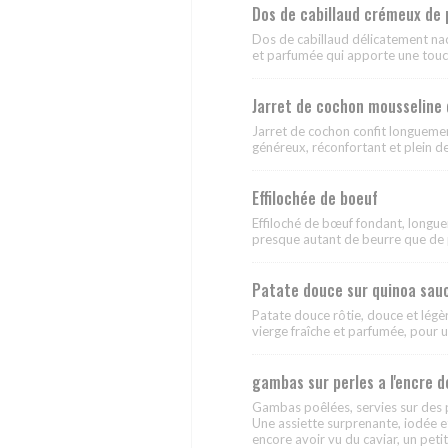
Dos de cabillaud crémeux de 
Dos de cabillaud délicatement nac
et parfumée qui apporte une touch
Jarret de cochon mousseline 
Jarret de cochon confit longuemen
généreux, réconfortant et plein de
Effilochée de boeuf
Effiloché de bœuf fondant, longu
presque autant de beurre que de 
Patate douce sur quinoa sauc
Patate douce rôtie, douce et légèr
vierge fraîche et parfumée, pour u
gambas sur perles a l'encre d
Gambas poêlées, servies sur des per
Une assiette surprenante, iodée e
encore avoir vu du caviar, un pet