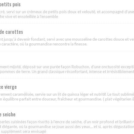
petits pois
ré, servi sur un crémeux de petits pois doux et velouté, et accompagné d’une 
e vive et ensoleillée à l’ensemble
de carottes
t jusqu’à devenir fondant, servi avec une mousseline de carottes douce et ve
 caractère, où la gourmandise rencontre la finesse.
ement mijoté, déposé sur une purée façon Robuchon, d’une onctuosité exceptio
pommes de terre. Un grand classique réconfortant, intense et irrésistibleme
e vierge
ement caramélisée, servie sur un lit de quinoa léger et nutritif. Le tout sublim
n équilibre parfait entre douceur, fraîcheur et gourmandise. ( plat végétarien 
e seiche
les cuisinées façon risotto à l’encre de seiche, d’un noir profond et brillant r
t élégante, où la gourmandise se joue aussi des yeux… et si, après dégustatio
it supplément sera envisagé