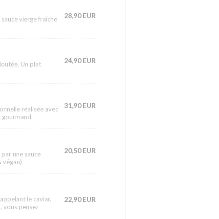
28,90 EUR
sauce vierge fraîche
24,90 EUR
loutée. Un plat
31,90 EUR
nnelle réalisée avec
nt gourmand.
20,50 EUR
é par une sauce
& végan)
appelant le caviar.
22,90 EUR
n, vous pensez