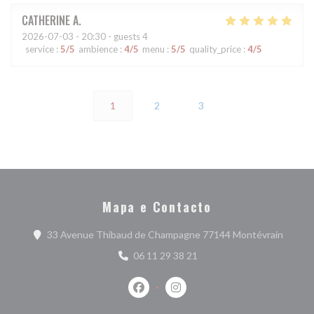
CATHERINE
A
2026-07-03
- 20:30 - guests 4
service
:
5
/5
ambience
:
4
/5
menu
:
5
/5
quality_price
:
4
/5
1
2
3
Mapa e Contacto
((abre 
33 Avenue Thibaud de Champagne 77144 Montévrain
06 11 29 38 21
Facebook ((abre numa nova janela))
Instagram ((abre numa nova j