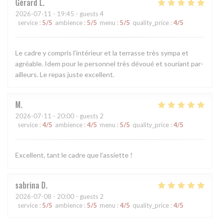
Gérard
L
2026-07-11
- 19:45 - guests 4
service
:
5
/5
ambience
:
5
/5
menu
:
5
/5
quality_price
:
4
/5
Le cadre y compris l'intérieur et la terrasse très sympa et
agréable. Idem pour le personnel très dévoué et souriant par-
ailleurs. Le repas juste excellent.
M
2026-07-11
- 20:00 - guests 2
service
:
4
/5
ambience
:
4
/5
menu
:
5
/5
quality_price
:
4
/5
Excellent, tant le cadre que l’assiette !
sabrina
D
2026-07-08
- 20:00 - guests 2
service
:
5
/5
ambience
:
5
/5
menu
:
4
/5
quality_price
:
4
/5