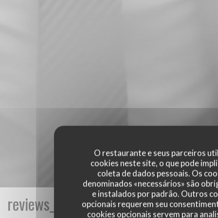
O restaurante e seus parceiros uti
cookies neste site, o que pode impli
coleta de dados pessoais. Os coo
denominados «necessários» são obri
e instalados por padrão. Outros c
reviews_from_our_clients_following_
opcionais requerem seu consentiment
cookies opcionais servem para anali