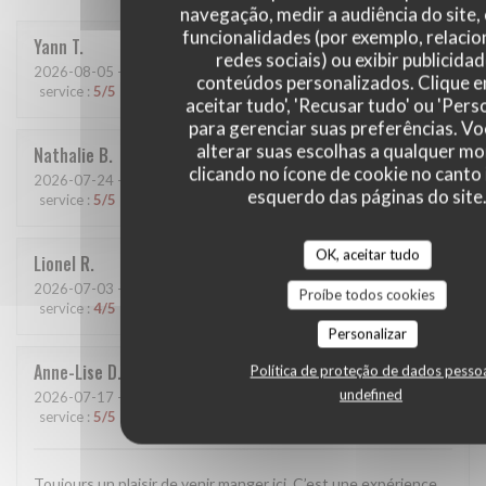
navegação, medir a audiência do site,
funcionalidades (por exemplo, relaci
Yann
T
redes sociais) ou exibir publicida
2026-08-05
- 19:15 - guests 2
conteúdos personalizados. Clique 
service
:
5
/5
ambience
:
5
/5
menu
:
5
/5
quality_price
:
5
/5
aceitar tudo', 'Recusar tudo' ou 'Pers
para gerenciar suas preferências. V
alterar suas escolhas a qualquer 
Nathalie
B
clicando no ícone de cookie no canto 
2026-07-24
- 20:45 - guests 2
esquerdo das páginas do site
service
:
5
/5
ambience
:
5
/5
menu
:
5
/5
quality_price
:
5
/5
OK, aceitar tudo
Lionel
R
2026-07-03
- 12:00 - guests 2
Proíbe todos cookies
service
:
4
/5
ambience
:
4
/5
menu
:
5
/5
quality_price
:
4
/5
Personalizar
Anne-Lise
D
Política de proteção de dados pesso
undefined
2026-07-17
- 19:45 - guests 2
service
:
5
/5
ambience
:
5
/5
menu
:
5
/5
quality_price
:
5
/5
Toujours un plaisir de venir manger ici. C’est une expérience