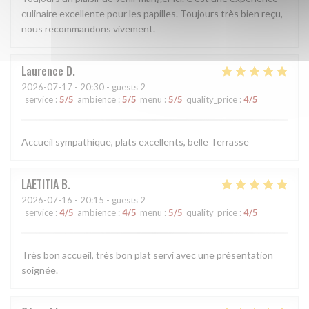
culinaire excellente pour les papilles. Toujours très bien reçu,
nous recommandons vivement.
Laurence
D
2026-07-17
- 20:30 - guests 2
service
:
5
/5
ambience
:
5
/5
menu
:
5
/5
quality_price
:
4
/5
Accueil sympathique, plats excellents, belle Terrasse
LAETITIA
B
2026-07-16
- 20:15 - guests 2
service
:
4
/5
ambience
:
4
/5
menu
:
5
/5
quality_price
:
4
/5
Très bon accueil, très bon plat servi avec une présentation
soignée.