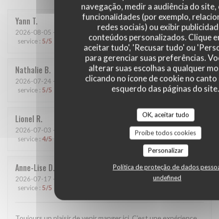
navegação, medir a audiência do site,
funcionalidades (por exemplo, relaci
Yann
T
redes sociais) ou exibir publicida
2026-08-05
- 19:15 - guests 2
conteúdos personalizados. Clique 
service
:
5
/5
ambience
:
5
/5
menu
:
5
/5
quality_price
:
5
/5
aceitar tudo', 'Recusar tudo' ou 'Pers
para gerenciar suas preferências. V
alterar suas escolhas a qualquer 
Nathalie
B
clicando no ícone de cookie no canto 
2026-07-24
- 20:45 - guests 2
esquerdo das páginas do site
service
:
5
/5
ambience
:
5
/5
menu
:
5
/5
quality_price
:
5
/5
OK, aceitar tudo
Lionel
R
2026-07-03
- 12:00 - guests 2
Proíbe todos cookies
service
:
4
/5
ambience
:
4
/5
menu
:
5
/5
quality_price
:
4
/5
Personalizar
Anne-Lise
D
Política de proteção de dados pesso
undefined
2026-07-17
- 19:45 - guests 2
service
:
5
/5
ambience
:
5
/5
menu
:
5
/5
quality_price
:
5
/5
Toujours un plaisir de venir manger ici. C’est une expérience