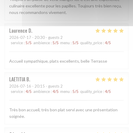
culinaire excellente pour les papilles. Toujours très bien reçu,
nous recommandons vivement.
Laurence
D
2026-07-17
- 20:30 - guests 2
service
:
5
/5
ambience
:
5
/5
menu
:
5
/5
quality_price
:
4
/5
Accueil sympathique, plats excellents, belle Terrasse
LAETITIA
B
2026-07-16
- 20:15 - guests 2
service
:
4
/5
ambience
:
4
/5
menu
:
5
/5
quality_price
:
4
/5
Très bon accueil, très bon plat servi avec une présentation
soignée.