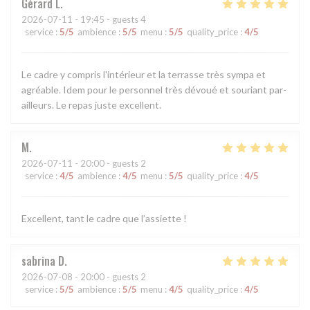
Gérard
L
2026-07-11
- 19:45 - guests 4
service
:
5
/5
ambience
:
5
/5
menu
:
5
/5
quality_price
:
4
/5
Le cadre y compris l'intérieur et la terrasse très sympa et
agréable. Idem pour le personnel très dévoué et souriant par-
ailleurs. Le repas juste excellent.
M
2026-07-11
- 20:00 - guests 2
service
:
4
/5
ambience
:
4
/5
menu
:
5
/5
quality_price
:
4
/5
Excellent, tant le cadre que l’assiette !
sabrina
D
2026-07-08
- 20:00 - guests 2
service
:
5
/5
ambience
:
5
/5
menu
:
4
/5
quality_price
:
4
/5