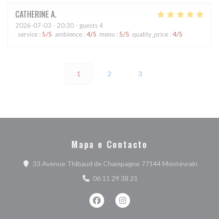
CATHERINE
A
2026-07-03
- 20:30 - guests 4
service
:
5
/5
ambience
:
4
/5
menu
:
5
/5
quality_price
:
4
/5
1
2
3
Mapa e Contacto
((abre 
33 Avenue Thibaud de Champagne 77144 Montévrain
06 11 29 38 21
Facebook ((abre numa nova janela))
Instagram ((abre numa nova j