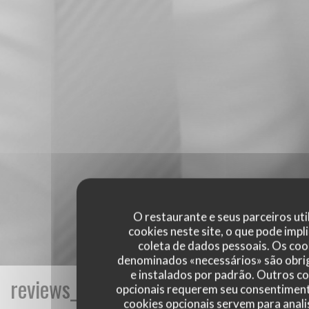
O restaurante e seus parceiros uti
cookies neste site, o que pode impli
coleta de dados pessoais. Os coo
denominados «necessários» são obri
e instalados por padrão. Outros c
reviews_from_our_clients_following_
opcionais requerem seu consentiment
cookies opcionais servem para anali