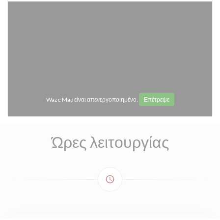
Waze Map είναι απενεργοποιημένο.
Επέτρεψε
Ώρες λειτουργίας
access_time