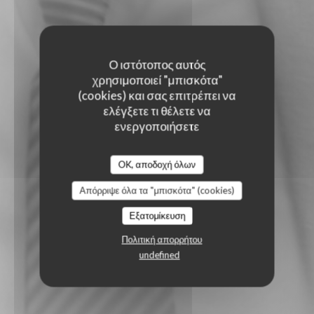
Ο ιστότοπος αυτός
χρησιμοποιεί "μπισκότα"
(cookies) και σας επιτρέπει να
ελέγξετε τι θέλετε να
ενεργοποιήσετε
OK, αποδοχή όλων
Απόρριψε όλα τα "μπισκότα" (cookies)
Εξατομίκευση
Πολιτική απορρήτου
undefined