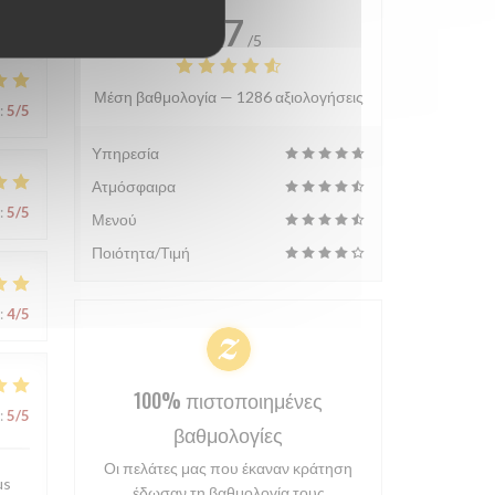
4.7
/5
Μέση βαθμολογία —
1286 αξιολογήσεις
:
5
/5
Υπηρεσία
Ατμόσφαιρα
:
5
/5
Μενού
Ποιότητα/Τιμή
:
4
/5
100% πιστοποιημένες
:
5
/5
βαθμολογίες
Οι πελάτες μας που έκαναν κράτηση
us
έδωσαν τη βαθμολογία τους