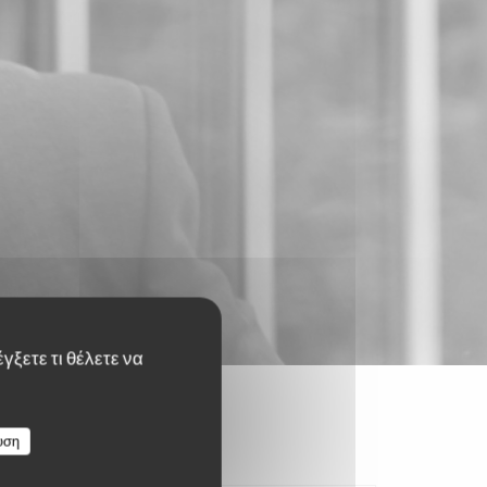
γξετε τι θέλετε να
υση