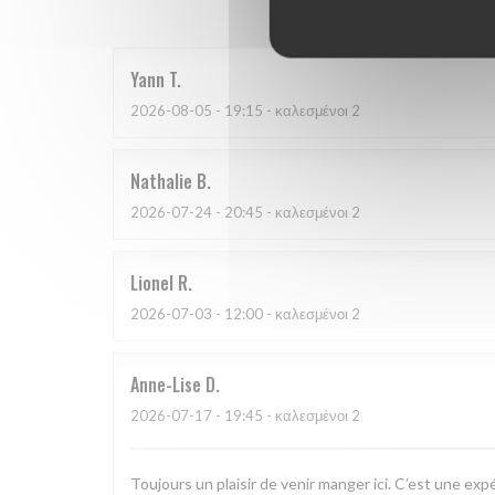
Yann
T
2026-08-05
- 19:15 - καλεσμένοι 2
Nathalie
B
2026-07-24
- 20:45 - καλεσμένοι 2
Lionel
R
2026-07-03
- 12:00 - καλεσμένοι 2
Anne-Lise
D
2026-07-17
- 19:45 - καλεσμένοι 2
Toujours un plaisir de venir manger ici. C’est une exp