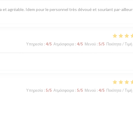
pa et agréable. Idem pour le personnel très dévoué et souriant par-ailleur
Υπηρεσία
:
4
/5
Ατμόσφαιρα
:
4
/5
Μενού
:
5
/5
Ποιότητα / Τιμή
Υπηρεσία
:
5
/5
Ατμόσφαιρα
:
5
/5
Μενού
:
4
/5
Ποιότητα / Τιμή
Υπηρεσία
:
5
/5
Ατμόσφαιρα
:
4
/5
Μενού
:
5
/5
Ποιότητα / Τιμή