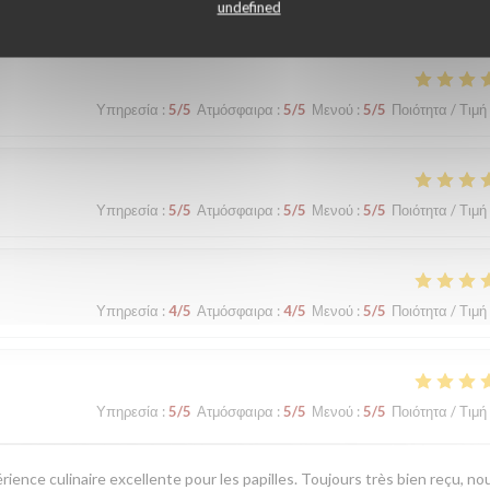
undefined
Υπηρεσία
:
5
/5
Ατμόσφαιρα
:
5
/5
Μενού
:
5
/5
Ποιότητα / Τιμή
Υπηρεσία
:
5
/5
Ατμόσφαιρα
:
5
/5
Μενού
:
5
/5
Ποιότητα / Τιμή
Υπηρεσία
:
4
/5
Ατμόσφαιρα
:
4
/5
Μενού
:
5
/5
Ποιότητα / Τιμή
Υπηρεσία
:
5
/5
Ατμόσφαιρα
:
5
/5
Μενού
:
5
/5
Ποιότητα / Τιμή
érience culinaire excellente pour les papilles. Toujours très bien reçu, no