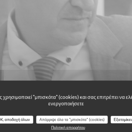
 χρησιμοποιεί "μπισκότα" (cookies) και σας επιτρέπει να ελέ
ενεργοποιήσετε
K, αποδοχή όλων
Απόρριψε όλα τα "μπισκότα" (cookies)
Εξατομίκε
λογίες πελατών μας
Πολιτική απορρήτου