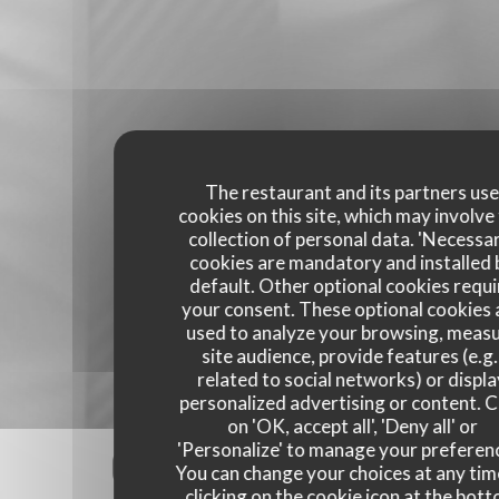
The restaurant and its partners us
cookies on this site, which may involve
collection of personal data. 'Necessa
cookies are mandatory and installed 
default. Other optional cookies requi
your consent. These optional cookies 
used to analyze your browsing, meas
site audience, provide features (e.g.
related to social networks) or displ
personalized advertising or content. C
on 'OK, accept all', 'Deny all' or
'Personalize' to manage your preferen
Our customer ratings
You can change your choices at any tim
clicking on the cookie icon at the bot