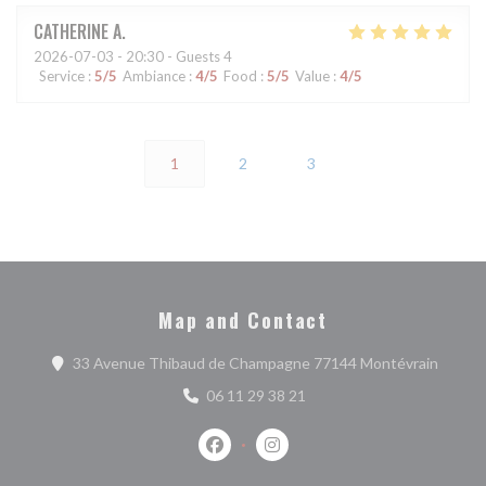
CATHERINE
A
2026-07-03
- 20:30 - Guests 4
Service
:
5
/5
Ambiance
:
4
/5
Food
:
5
/5
Value
:
4
/5
1
2
3
Map and Contact
((open
33 Avenue Thibaud de Champagne 77144 Montévrain
06 11 29 38 21
Facebook ((opens in a new window))
Instagram ((opens in a new w