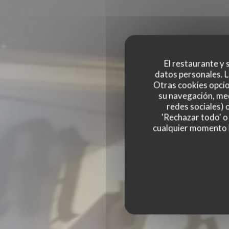
El restaurante y s
datos personales. L
Otras cookies opcio
su navegación, med
FO
redes sociales) 
'Rechazar todo' o
FORT MARDI CLOS
cualquier momento ha