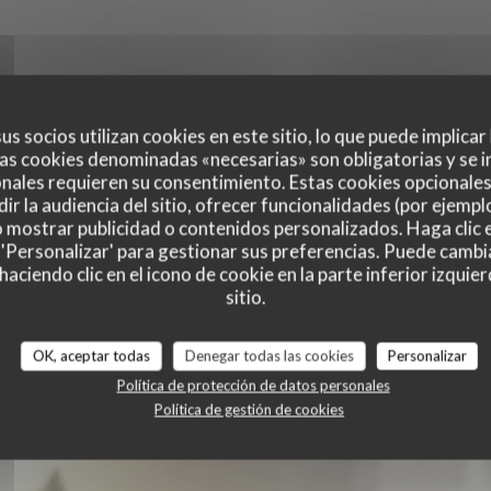
us socios utilizan cookies en este sitio, lo que puede implicar
as cookies denominadas «necesarias» son obligatorias y se i
nales requieren su consentimiento. Estas cookies opcionales 
ir la audiencia del sitio, ofrecer funcionalidades (por ejempl
RT MARDI CLOS CAR
o mostrar publicidad o contenidos personalizados. Haga clic e
 'Personalizar' para gestionar sus preferencias. Puede cambi
 CARIOU
ciendo clic en el icono de cookie en la parte inferior izquier
RESTAURANTE FRANCÉS
|
MONTÉVRAIN
sitio.
OK, aceptar todas
Denegar todas las cookies
Personalizar
RESERVAR UNA MESA
Política de protección de datos personales
Política de gestión de cookies