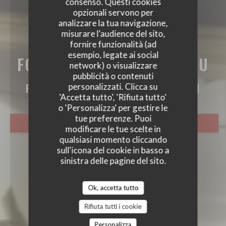
consenso. Questi cookies
opzionali servono per
analizzare la tua navigazione,
misurare l'audience del sito,
fornire funzionalità (ad
esempio, legate ai social
FORT MARDI CLOS CARIOU
network) o visualizzare
FORT MARDI CLOS CARIOU
pubblicità o contenuti
FRENCH RESTAURANT
|
MONTÉVRAIN
personalizzati. Clicca su
'Accetta tutto', 'Rifiuta tutto'
o 'Personalizza' per gestire le
tue preferenze. Puoi
PRENOTA
modificare le tue scelte in
qualsiasi momento cliccando
sull'icona del cookie in basso a
sinistra delle pagine del sito.
Ok, accetta tutto
Rifiuta tutti i cookie
Personalizza