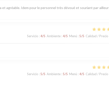
pa et agréable. Idem pour le personnel très dévoué et souriant par-ailleur
Servicio
:
4
/5
Ambiente
:
4
/5
Menú
:
5
/5
Calidad / Precio
Servicio
:
5
/5
Ambiente
:
5
/5
Menú
:
4
/5
Calidad / Precio
Servicio
:
5
/5
Ambiente
:
4
/5
Menú
:
5
/5
Calidad / Precio