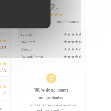
4.7
/5
Valoración media —
1286 Opiniones
:
5
/5
Servicio
Ambiente
:
5
/5
Comida
Calidad/Precio
:
4
/5
100% de opiniones
:
5
/5
comprobadas
Solo los clientes que reservaron
us
dejaron su opinión