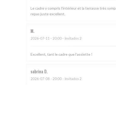
Le cadre y compris l'intérieur et la terrasse très sym
repas juste excellent.
M
2026-07-11
- 20:00 - Invitados 2
Excellent, tant le cadre que l’assiette !
sabrina
D
2026-07-08
- 20:00 - Invitados 2
CATHERINE
A
2026-07-03
- 20:30 - Invitados 4