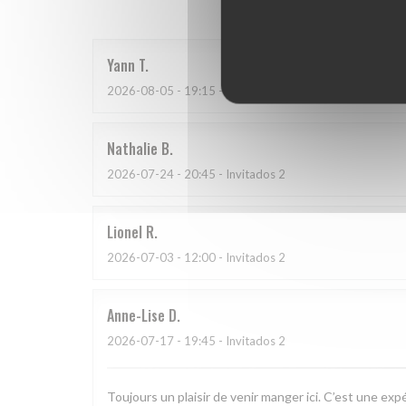
Yann
T
2026-08-05
- 19:15 - Invitados 2
Nathalie
B
2026-07-24
- 20:45 - Invitados 2
Lionel
R
2026-07-03
- 12:00 - Invitados 2
Anne-Lise
D
2026-07-17
- 19:45 - Invitados 2
Toujours un plaisir de venir manger ici. C’est une exp