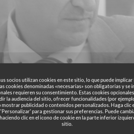
us socios utilizan cookies en este sitio, lo que puede implicar
as cookies denominadas «necesarias» son obligatorias y se i
nales requieren su consentimiento. Estas cookies opcionales 
ir la audiencia del sitio, ofrecer funcionalidades (por ejempl
o mostrar publicidad o contenidos personalizados. Haga clic e
 'Personalizar' para gestionar sus preferencias. Puede cambi
ciendo clic en el icono de cookie en la parte inferior izquier
sitio.
es de nuestros clientes