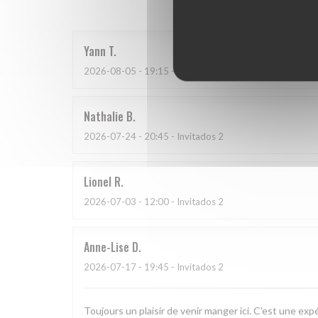
Yann
T
2026-08-05
- 19:15 - Invitados 2
Nathalie
B
2026-07-24
- 20:45 - Invitados 2
Lionel
R
2026-07-03
- 12:00 - Invitados 2
Anne-Lise
D
2026-07-17
- 19:45 - Invitados 2
Toujours un plaisir de venir manger ici. C’est une exp