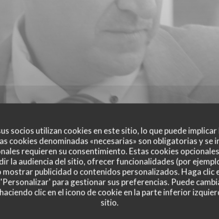
us socios utilizan cookies en este sitio, lo que puede implicar
as cookies denominadas «necesarias» son obligatorias y se i
nales requieren su consentimiento. Estas cookies opcionales 
ir la audiencia del sitio, ofrecer funcionalidades (por ejempl
o mostrar publicidad o contenidos personalizados. Haga clic e
 'Personalizar' para gestionar sus preferencias. Puede cambi
ciendo clic en el icono de cookie en la parte inferior izquier
sitio.
es de nuestros clientes