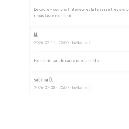
Le cadre y compris l'intérieur et la terrasse très sym
repas juste excellent.
M
2026-07-11
- 20:00 - Invitados 2
Excellent, tant le cadre que l’assiette !
sabrina
D
2026-07-08
- 20:00 - Invitados 2
CATHERINE
A
2026-07-03
- 20:30 - Invitados 4