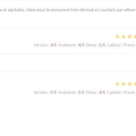
pa et agréable. Idem pour le personnel très dévoué et souriant par-ailleur
Servicio
:
4
/5
Ambiente
:
4
/5
Menú
:
5
/5
Calidad / Precio
Servicio
:
5
/5
Ambiente
:
5
/5
Menú
:
4
/5
Calidad / Precio
Servicio
:
5
/5
Ambiente
:
4
/5
Menú
:
5
/5
Calidad / Precio