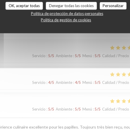
OK, aceptar todas
Denegar todas las cookies
Personalizar
Política de protección de datos personales
Política de gestión de cookies
Servicio
:
5
/5
Ambiente
:
5
/5
Menú
:
5
/5
Calidad / Precio
Servicio
:
5
/5
Ambiente
:
5
/5
Menú
:
5
/5
Calidad / Precio
Servicio
:
4
/5
Ambiente
:
4
/5
Menú
:
5
/5
Calidad / Precio
Servicio
:
5
/5
Ambiente
:
5
/5
Menú
:
5
/5
Calidad / Precio
érience culinaire excellente pour les papilles. Toujours très bien reçu, no