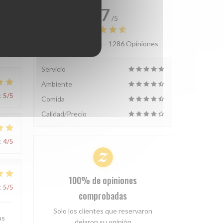
4.7
/5
Valoración media —
1286 Opiniones
:
5
/5
Servicio
Ambiente
:
5
/5
Comida
Calidad/Precio
:
4
/5
100% de opiniones
:
5
/5
comprobadas
Solo los clientes que reservaron
us
dejaron su opinión