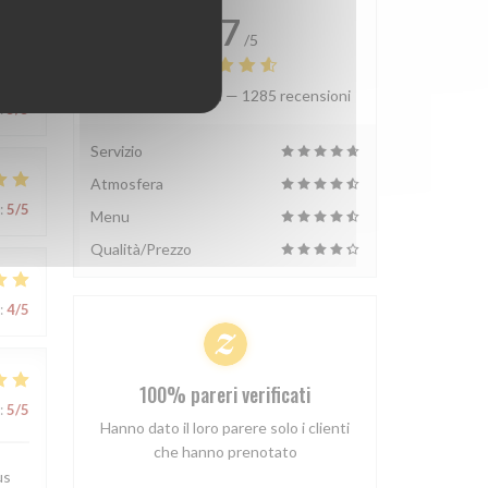
4.7
/5
Valutazione media —
1285 recensioni
:
5
/5
Servizio
Atmosfera
:
5
/5
Menu
Qualità/Prezzo
:
4
/5
100% pareri verificati
:
5
/5
Hanno dato il loro parere solo i clienti
che hanno prenotato
us