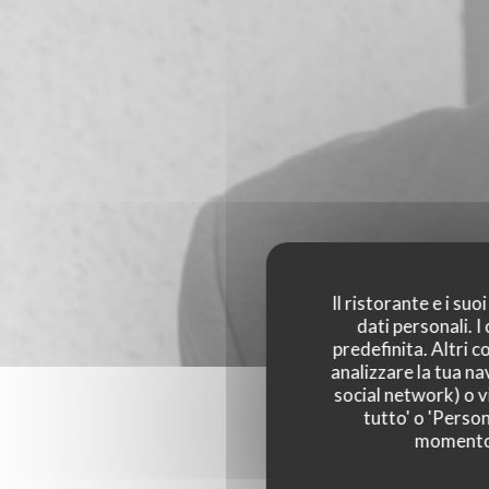
Il ristorante e i su
dati personali. 
predefinita. Altri 
analizzare la tua na
social network) o vi
tutto' o 'Person
momento c
I parer