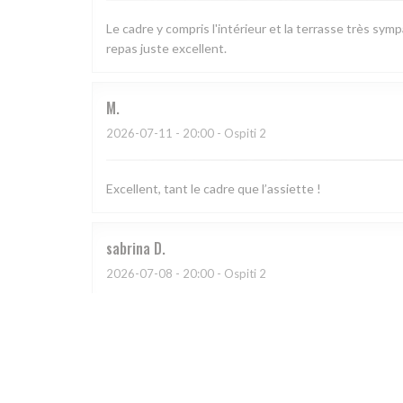
Le cadre y compris l'intérieur et la terrasse très sym
repas juste excellent.
M
2026-07-11
- 20:00 - Ospiti 2
Excellent, tant le cadre que l’assiette !
sabrina
D
2026-07-08
- 20:00 - Ospiti 2
CATHERINE
A
2026-07-03
- 20:30 - Ospiti 4