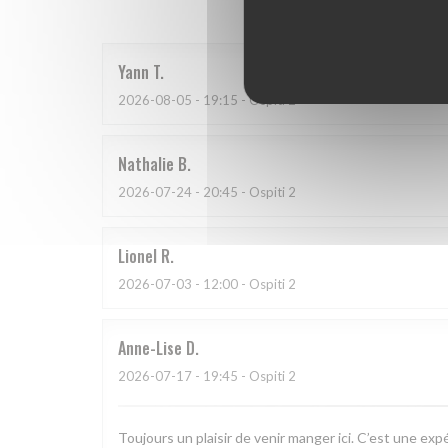
Yann
T
2026-08-05
- 19:15 - Ospiti 2
Nathalie
B
2026-07-24
- 20:45 - Ospiti 2
Lionel
R
2026-07-03
- 12:00 - Ospiti 2
Anne-Lise
D
2026-07-17
- 19:45 - Ospiti 2
Toujours un plaisir de venir manger ici. C’est une exp