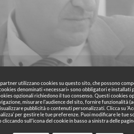
oi partner utilizzano cookies su questo sito, che possono comp
I cookies denominati «necessari» sono obbligatori e installati
cookies opzionali richiedono il tuo consenso. Questi cookies o
vigazione, misurare l'audience del sito, fornire funzionalità (
sualizzare pubblicità o contenuti personalizzati. Clicca su 'Acc
alizza' per gestire le tue preferenze. Puoi modificare le tue sc
liccando sull'icona del cookie in basso a sinistra delle pagine
i dei nostri clienti