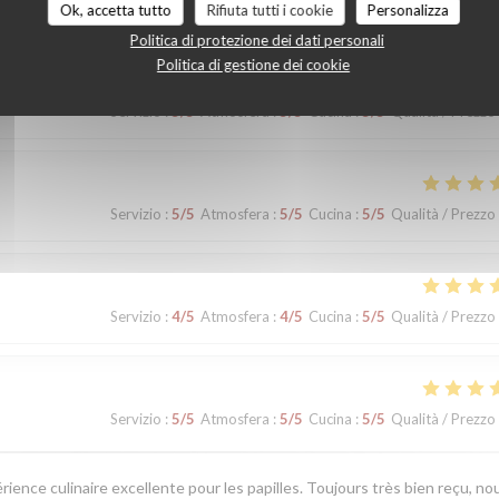
Ok, accetta tutto
Rifiuta tutti i cookie
Personalizza
Politica di protezione dei dati personali
Politica di gestione dei cookie
Servizio
:
5
/5
Atmosfera
:
5
/5
Cucina
:
5
/5
Qualità / Prezzo
Servizio
:
5
/5
Atmosfera
:
5
/5
Cucina
:
5
/5
Qualità / Prezzo
Servizio
:
4
/5
Atmosfera
:
4
/5
Cucina
:
5
/5
Qualità / Prezzo
Servizio
:
5
/5
Atmosfera
:
5
/5
Cucina
:
5
/5
Qualità / Prezzo
érience culinaire excellente pour les papilles. Toujours très bien reçu, no