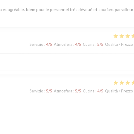
pa et agréable. Idem pour le personnel très dévoué et souriant par-ailleur
Servizio
:
4
/5
Atmosfera
:
4
/5
Cucina
:
5
/5
Qualità / Prezzo
Servizio
:
5
/5
Atmosfera
:
5
/5
Cucina
:
4
/5
Qualità / Prezzo
Servizio
:
5
/5
Atmosfera
:
4
/5
Cucina
:
5
/5
Qualità / Prezzo