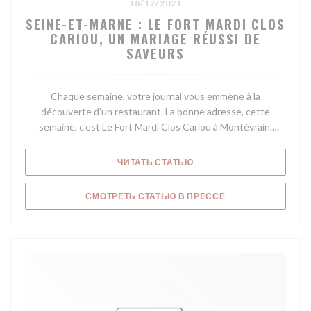
18/12/2021
SEINE-ET-MARNE : LE FORT MARDI CLOS
CARIOU, UN MARIAGE RÉUSSI DE
SAVEURS
Chaque semaine, votre journal vous emmène à la
découverte d’un restaurant. La bonne adresse, cette
semaine, c’est Le Fort Mardi Clos Cariou à Montévrain.
Erwan Cariou dirige le Fort Mardi Clos Cariou de Montévrain.
((ОТКРЫВАЕТСЯ В НОВОМ
ЧИТАТЬ СТАТЬЮ
Erwan Cariou dirige le Fort Mardi Clos Cariou de Montévrain.
(©La Marne)
((ОТКРЫВАЕТСЯ В
СМОТРЕТЬ СТАТЬЮ В ПРЕССЕ
Par Rédaction Meaux
Publié le 18 Déc 21 à 12:00
La Marne
Mon actu
Chaque semaine, votre journal vous emmène à la
découverte d’un restaurant à Montévrain. Cette semaine,
découvrons Le Fort Mardi Clos Cariou, un lieu où cuisine
rime avec surprise.