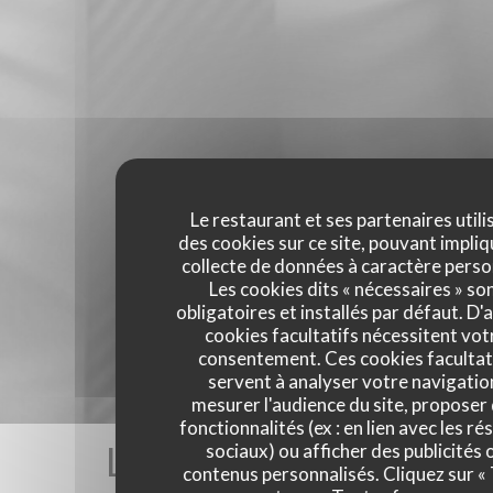
Le restaurant et ses partenaires utili
des cookies sur ce site, pouvant impliq
collecte de données à caractère perso
Les cookies dits « nécessaires » so
obligatoires et installés par défaut. D'
cookies facultatifs nécessitent vot
consentement. Ces cookies facultat
servent à analyser votre navigatio
mesurer l'audience du site, proposer
fonctionnalités (ex : en lien avec les r
Les avis de nos clients
sociaux) ou afficher des publicités 
contenus personnalisés. Cliquez sur «