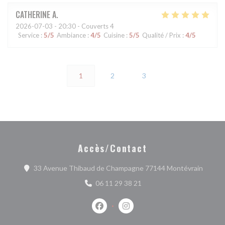
CATHERINE
A
2026-07-03
- 20:30 - Couverts 4
Service
:
5
/5
Ambiance
:
4
/5
Cuisine
:
5
/5
Qualité / Prix
:
4
/5
1
2
3
Accès/Contact
((ouvre
33 Avenue Thibaud de Champagne 77144 Montévrain
06 11 29 38 21
Facebook ((ouvre une nouvelle fenêtr
Instagram ((ouvre une nouvell