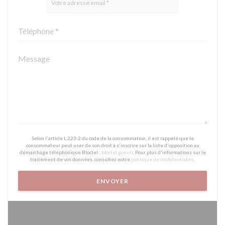
Selon l'article L.223-2 du code de la consommation, il est rappelé que le
consommateur peut user de son droit à s'inscrire sur la liste d'opposition au
démarchage téléphonique Bloctel :
bloctel.gouv.fr
. Pour plus d'informations sur le
traitement de vos données, consultez notre
politique de confidentialité
.