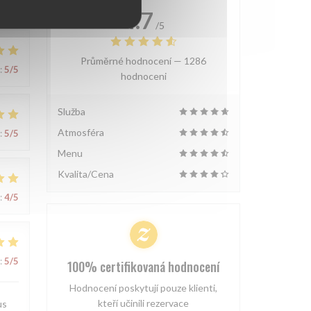
4.7
/5
Průměrné hodnocení —
1286
:
5
/5
hodnoceni
Služba
Atmosféra
:
5
/5
Menu
Kvalita/Cena
:
4
/5
:
5
/5
100% certifikovaná hodnocení
Hodnocení poskytují pouze klienti,
kteří učinili rezervace
us