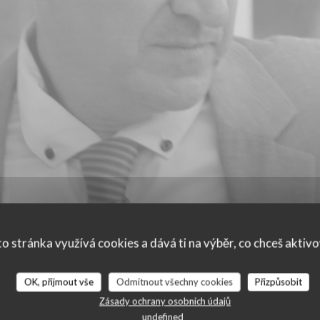
o stránka využívá cookies a dává ti na výběr, co chceš aktiv
OK, přijmout vše
Odmítnout všechny cookies
Přizpůsobit
ní našich zákazníků
Zásady ochrany osobních údajů
undefined