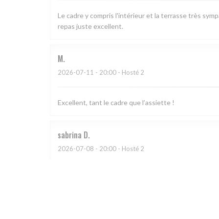
Le cadre y compris l'intérieur et la terrasse très sym
repas juste excellent.
M
2026-07-11
- 20:00 - Hosté 2
Excellent, tant le cadre que l’assiette !
sabrina
D
2026-07-08
- 20:00 - Hosté 2
CATHERINE
A
2026-07-03
- 20:30 - Hosté 4