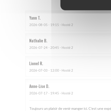
Yann
T
2026-08-05
- 19:15 - Hosté 2
Nathalie
B
2026-07-24
- 20:45 - Hosté 2
Lionel
R
2026-07-03
- 12:00 - Hosté 2
Anne-Lise
D
2026-07-17
- 19:45 - Hosté 2
Toujours un plaisir de venir manger ici. C’est une exp