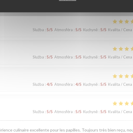
Služba
:
5
/5
Atmosféra
:
5
/5
Kuchyně
:
5
/5
Kvalita / Cena
Služba
:
5
/5
Atmosféra
:
5
/5
Kuchyně
:
5
/5
Kvalita / Cena
Služba
:
4
/5
Atmosféra
:
4
/5
Kuchyně
:
5
/5
Kvalita / Cena
Služba
:
5
/5
Atmosféra
:
5
/5
Kuchyně
:
5
/5
Kvalita / Cena
érience culinaire excellente pour les papilles. Toujours très bien reçu, no