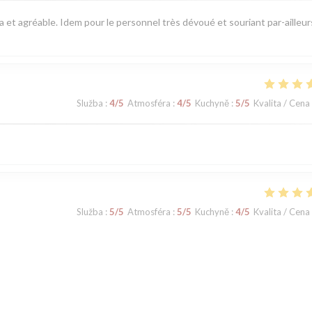
pa et agréable. Idem pour le personnel très dévoué et souriant par-ailleur
Služba
:
4
/5
Atmosféra
:
4
/5
Kuchyně
:
5
/5
Kvalita / Cena
Služba
:
5
/5
Atmosféra
:
5
/5
Kuchyně
:
4
/5
Kvalita / Cena
Služba
:
5
/5
Atmosféra
:
4
/5
Kuchyně
:
5
/5
Kvalita / Cena