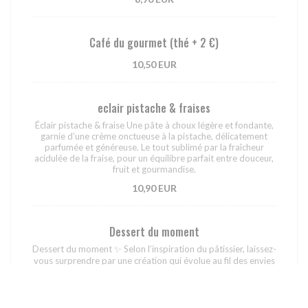
Café du gourmet (thé + 2 €)
10,50 EUR
eclair pistache & fraises
Éclair pistache & fraise Une pâte à choux légère et fondante,
garnie d’une crème onctueuse à la pistache, délicatement
parfumée et généreuse. Le tout sublimé par la fraîcheur
acidulée de la fraise, pour un équilibre parfait entre douceur,
fruit et gourmandise.
10,90 EUR
Dessert du moment
Dessert du moment ✨ Selon l’inspiration du pâtissier, laissez-
vous surprendre par une création qui évolue au fil des envies
et des saisons. Tantôt un mi-cuit chocolat au cœur coulant de
pistache servi en cocotte, tantôt une autre douceur
gourmande et inattendue… Un dessert unique, créatif et
toujours généreux, pour finir le repas sur une belle surprise.