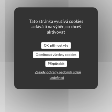
Tato stránka využívá cookies
a dává ti na výběr, co chceš
aktivovat
OK, přijmout vše
Odmítnout všechny cookies
Přizpůsobit
Zásady ochrany osobních údajů
undefined