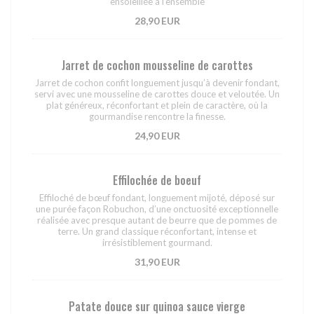
ensoleillée à l’ensemble
28,90 EUR
Jarret de cochon mousseline de carottes
Jarret de cochon confit longuement jusqu’à devenir fondant,
servi avec une mousseline de carottes douce et veloutée. Un
plat généreux, réconfortant et plein de caractère, où la
gourmandise rencontre la finesse.
24,90 EUR
Effilochée de boeuf
Effiloché de bœuf fondant, longuement mijoté, déposé sur
une purée façon Robuchon, d’une onctuosité exceptionnelle
réalisée avec presque autant de beurre que de pommes de
terre. Un grand classique réconfortant, intense et
irrésistiblement gourmand.
31,90 EUR
Patate douce sur quinoa sauce vierge