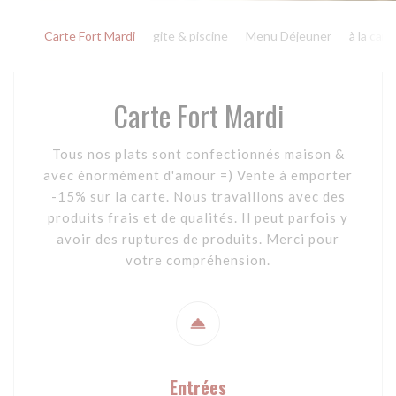
Carte Fort Mardi
gite & piscine
Menu Déjeuner
à la cart
Carte Fort Mardi
Tous nos plats sont confectionnés maison &
avec énormément d'amour =) Vente à emporter
-15% sur la carte. Nous travaillons avec des
produits frais et de qualités. Il peut parfois y
avoir des ruptures de produits. Merci pour
votre compréhension.
Entrées