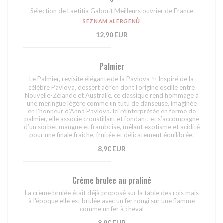
Sélection de Laetitia Gaborit Meilleurs ouvrier de France
SEZNAM ALERGENŮ
12,90 EUR
Palmier
Le Palmier, revisite élégante de la Pavlova ✨ Inspiré de la
célèbre Pavlova, dessert aérien dont l’origine oscille entre
Nouvelle-Zélande et Australie, ce classique rend hommage à
une meringue légère comme un tutu de danseuse, imaginée
en l’honneur d’Anna Pavlova. Ici réinterprétée en forme de
palmier, elle associe croustillant et fondant, et s’accompagne
d’un sorbet mangue et framboise, mêlant exotisme et acidité
pour une finale fraîche, fruitée et délicatement équilibrée.
8,90 EUR
Crème brulée au praliné
La crème brulée était déjà proposé sur la table des rois mais
à l'époque elle est brulée avec un fer rougi sur une flamme
comme un fer à cheval
8,90 EUR