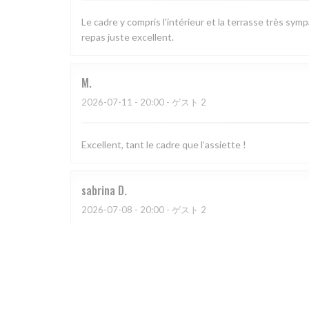
Le cadre y compris l'intérieur et la terrasse très sym
repas juste excellent.
M
2026-07-11
- 20:00 - ゲスト 2
Excellent, tant le cadre que l’assiette !
sabrina
D
2026-07-08
- 20:00 - ゲスト 2
CATHERINE
A
2026-07-03
- 20:30 - ゲスト 4