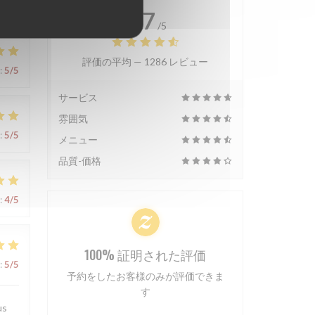
4.7
/5
評価の平均 —
1286 レビュー
:
5
/5
サービス
雰囲気
:
5
/5
メニュー
品質-価格
:
4
/5
100% 証明された評価
:
5
/5
予約をしたお客様のみが評価できま
す
us