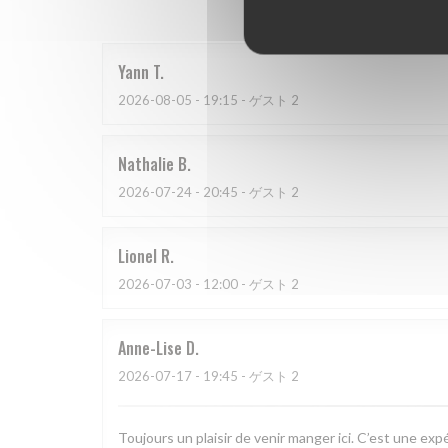
Yann
T
2026-08-05
- 19:15 - ゲスト 2
Nathalie
B
2026-07-24
- 20:45 - ゲスト 2
Lionel
R
2026-07-03
- 12:00 - ゲスト 2
Anne-Lise
D
2026-07-17
- 19:45 - ゲスト 2
Toujours un plaisir de venir manger ici. C’est une exp