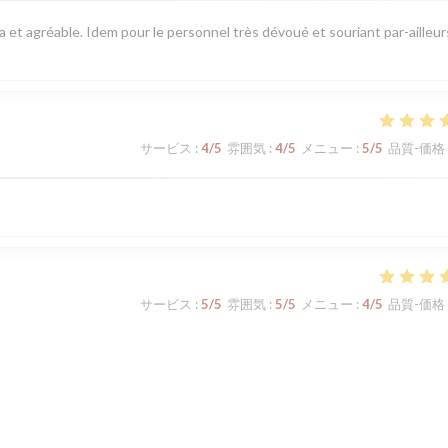
pa et agréable. Idem pour le personnel très dévoué et souriant par-ailleur
サービス
:
4
/5
雰囲気
:
4
/5
メニュー
:
5
/5
品質-価格
サービス
:
5
/5
雰囲気
:
5
/5
メニュー
:
4
/5
品質-価格
サービス
:
5
/5
雰囲気
:
4
/5
メニュー
:
5
/5
品質-価格