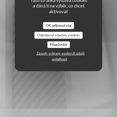
Tato stránka využívá cookies
a dává ti na výběr, co chceš
aktivovat
OK, přijmout vše
Odmítnout všechny cookies
Přizpůsobit
Zásady ochrany osobních údajů
undefined