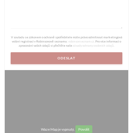
V souladu se zákonem o ochraně spotřebitele máte právo odmítnout marketingová
volání registrací v Robinsonově seznamu:
robinsonseznam.cz
. Pro více informací o
zpracování vašich údajů si přečtěte naše
zásady ochrany osobních údajů
.
Waze Map je vypnutý.
Povolit