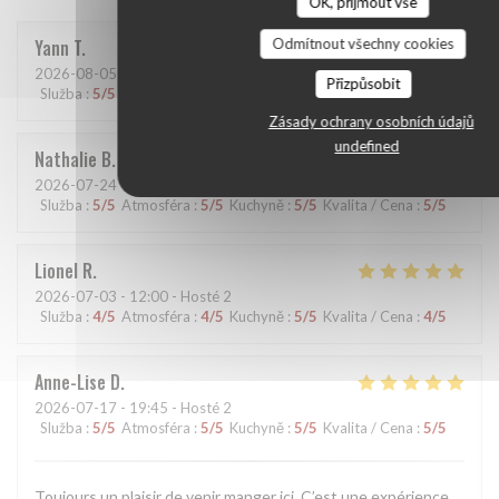
OK, přijmout vše
Odmítnout všechny cookies
Yann
T
2026-08-05
- 19:15 - Hosté 2
Přizpůsobit
Služba
:
5
/5
Atmosféra
:
5
/5
Kuchyně
:
5
/5
Kvalita / Cena
:
5
/5
Zásady ochrany osobních údajů
undefined
Nathalie
B
2026-07-24
- 20:45 - Hosté 2
Služba
:
5
/5
Atmosféra
:
5
/5
Kuchyně
:
5
/5
Kvalita / Cena
:
5
/5
Lionel
R
2026-07-03
- 12:00 - Hosté 2
Služba
:
4
/5
Atmosféra
:
4
/5
Kuchyně
:
5
/5
Kvalita / Cena
:
4
/5
Anne-Lise
D
2026-07-17
- 19:45 - Hosté 2
Služba
:
5
/5
Atmosféra
:
5
/5
Kuchyně
:
5
/5
Kvalita / Cena
:
5
/5
Toujours un plaisir de venir manger ici. C’est une expérience