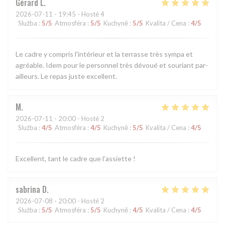
Gérard
L
2026-07-11
- 19:45 - Hosté 4
Služba
:
5
/5
Atmosféra
:
5
/5
Kuchyně
:
5
/5
Kvalita / Cena
:
4
/5
Le cadre y compris l'intérieur et la terrasse très sympa et
agréable. Idem pour le personnel très dévoué et souriant par-
ailleurs. Le repas juste excellent.
M
2026-07-11
- 20:00 - Hosté 2
Služba
:
4
/5
Atmosféra
:
4
/5
Kuchyně
:
5
/5
Kvalita / Cena
:
4
/5
Excellent, tant le cadre que l’assiette !
sabrina
D
2026-07-08
- 20:00 - Hosté 2
Služba
:
5
/5
Atmosféra
:
5
/5
Kuchyně
:
4
/5
Kvalita / Cena
:
4
/5