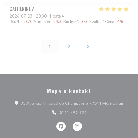
CATHERINE
A
2026-07-03
- 20:30 - Hosté 4
Služba
:
5
/5
Atmosféra
:
4
/5
Kuchyně
:
5
/5
Kvalita / Cena
:
4
/5
1
2
3
Mapa a kontakt
((otevř
33 Avenue Thibaud de Champagne 77144 Montévrain
06 11 29 38 21
Facebook ((otevře se v novém okně)
Instagram ((otevře se v nové