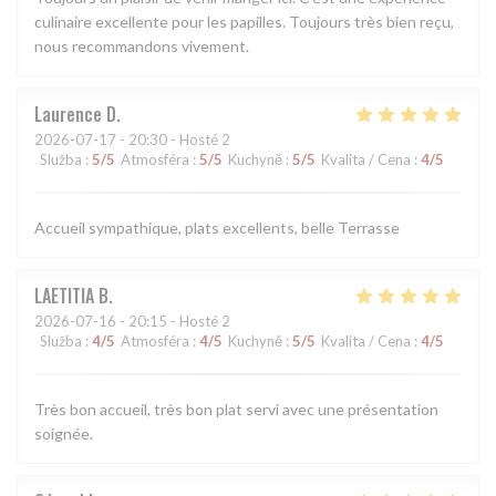
culinaire excellente pour les papilles. Toujours très bien reçu,
nous recommandons vivement.
Laurence
D
2026-07-17
- 20:30 - Hosté 2
Služba
:
5
/5
Atmosféra
:
5
/5
Kuchyně
:
5
/5
Kvalita / Cena
:
4
/5
Accueil sympathique, plats excellents, belle Terrasse
LAETITIA
B
2026-07-16
- 20:15 - Hosté 2
Služba
:
4
/5
Atmosféra
:
4
/5
Kuchyně
:
5
/5
Kvalita / Cena
:
4
/5
Très bon accueil, très bon plat servi avec une présentation
soignée.