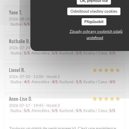
OK, přijmout vše
Odmítnout všechny cookies
Yann
T
2026-08-05
- 19:15 - Hosté 2
Přizpůsobit
Služba
:
5
/5
Atmosféra
:
5
/5
Kuchyně
:
5
/5
Kvalita / Cena
:
5
/5
Zásady ochrany osobních údajů
undefined
Nathalie
B
2026-07-24
- 20:45 - Hosté 2
Služba
:
5
/5
Atmosféra
:
5
/5
Kuchyně
:
5
/5
Kvalita / Cena
:
5
/5
Lionel
R
2026-07-03
- 12:00 - Hosté 2
Služba
:
4
/5
Atmosféra
:
4
/5
Kuchyně
:
5
/5
Kvalita / Cena
:
4
/5
Anne-Lise
D
2026-07-17
- 19:45 - Hosté 2
Služba
:
5
/5
Atmosféra
:
5
/5
Kuchyně
:
5
/5
Kvalita / Cena
:
5
/5
Toujours un plaisir de venir manger ici. C’est une expérience