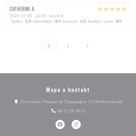
CATHERINE
A
2026-07-03
- 20:30 - Hosté 4
Služba
:
5
/5
Atmosféra
:
4
/5
Kuchyně
:
5
/5
Kvalita / Cena
:
4
/5
1
2
3
Mapa a kontakt
((otevř
33 Avenue Thibaud de Champagne 77144 Montévrain
06 11 29 38 21
Facebook ((otevře se v novém okně)
Instagram ((otevře se v nové