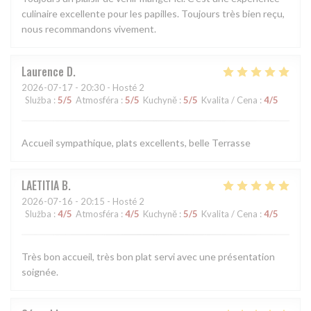
culinaire excellente pour les papilles. Toujours très bien reçu,
nous recommandons vivement.
Laurence
D
2026-07-17
- 20:30 - Hosté 2
Služba
:
5
/5
Atmosféra
:
5
/5
Kuchyně
:
5
/5
Kvalita / Cena
:
4
/5
Accueil sympathique, plats excellents, belle Terrasse
LAETITIA
B
2026-07-16
- 20:15 - Hosté 2
Služba
:
4
/5
Atmosféra
:
4
/5
Kuchyně
:
5
/5
Kvalita / Cena
:
4
/5
Très bon accueil, très bon plat servi avec une présentation
soignée.