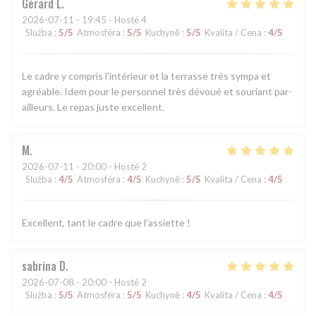
Gérard
L
2026-07-11
- 19:45 - Hosté 4
Služba
:
5
/5
Atmosféra
:
5
/5
Kuchyně
:
5
/5
Kvalita / Cena
:
4
/5
Le cadre y compris l'intérieur et la terrasse très sympa et
agréable. Idem pour le personnel très dévoué et souriant par-
ailleurs. Le repas juste excellent.
M
2026-07-11
- 20:00 - Hosté 2
Služba
:
4
/5
Atmosféra
:
4
/5
Kuchyně
:
5
/5
Kvalita / Cena
:
4
/5
Excellent, tant le cadre que l’assiette !
sabrina
D
2026-07-08
- 20:00 - Hosté 2
Služba
:
5
/5
Atmosféra
:
5
/5
Kuchyně
:
4
/5
Kvalita / Cena
:
4
/5