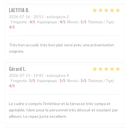
LAETITIA
B
2026-07-16
- 20:15 - καλεσμένοι 2
Υπηρεσία
:
4
/5
Ατμόσφαιρα
:
4
/5
Μενού
:
5
/5
Ποιότητα / Τιμή
:
4
/5
Très bon accueil, très bon plat servi avec une présentation
soignée.
Gérard
L
2026-07-11
- 19:45 - καλεσμένοι 4
Υπηρεσία
:
5
/5
Ατμόσφαιρα
:
5
/5
Μενού
:
5
/5
Ποιότητα / Τιμή
:
4
/5
Le cadre y compris l'intérieur et la terrasse très sympa et
agréable. Idem pour le personnel très dévoué et souriant par-
ailleurs. Le repas juste excellent.