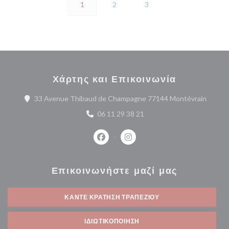
1
2
3
Χάρτης και Επικοινωνία
((ανοίγ
33 Avenue Thibaud de Champagne 77144 Montévrain
06 11 29 38 21
Facebook ((ανοίγει σε νέο παράθυρο
Instagram ((ανοίγει σε νέο 
Επικοινωνήστε μαζί μας
ΚΆΝΤΕ ΚΡΆΤΗΣΗ ΤΡΑΠΕΖΙΟΎ
ΙΔΙΩΤΙΚΟΠΟΊΗΣΗ