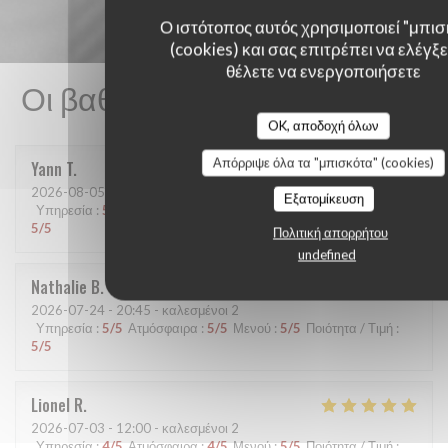
Ο ιστότοπος αυτός χρησιμοποιεί "μπισ
(cookies) και σας επιτρέπει να ελέγξετ
θέλετε να ενεργοποιήσετε
Οι βαθμολογίες πελατών μας
OK, αποδοχή όλων
Απόρριψε όλα τα "μπισκότα" (cookies)
Yann
T
2026-08-05
- 19:15 - καλεσμένοι 2
Εξατομίκευση
Υπηρεσία
:
5
/5
Ατμόσφαιρα
:
5
/5
Μενού
:
5
/5
Ποιότητα / Τιμή
:
5
/5
Πολιτική απορρήτου
undefined
Nathalie
B
2026-07-24
- 20:45 - καλεσμένοι 2
Υπηρεσία
:
5
/5
Ατμόσφαιρα
:
5
/5
Μενού
:
5
/5
Ποιότητα / Τιμή
:
5
/5
Lionel
R
2026-07-03
- 12:00 - καλεσμένοι 2
Υπηρεσία
:
4
/5
Ατμόσφαιρα
:
4
/5
Μενού
:
5
/5
Ποιότητα / Τιμή
: