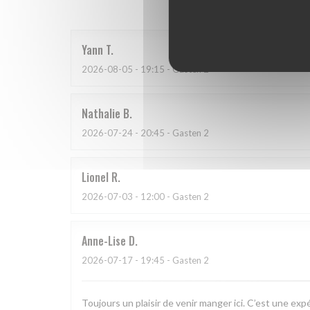
Yann
T
2026-08-05
- 19:15 - Gasten 2
Nathalie
B
2026-07-24
- 20:45 - Gasten 2
Lionel
R
2026-07-03
- 12:00 - Gasten 2
Anne-Lise
D
2026-07-17
- 19:45 - Gasten 2
Toujours un plaisir de venir manger ici. C’est une exp