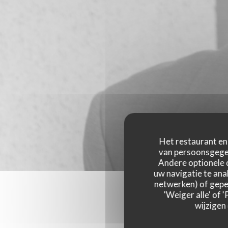
Het restaurant en 
van persoonsgegev
Andere optionele 
uw navigatie te anal
netwerken) of geper
'Weiger alle' of
wijzigen
Onze g