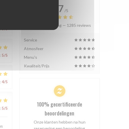
4.7
/5
Gemiddelde rating —
1285 reviews
:
5
/5
Service
Atmosfeer
:
5
/5
Menu's
Kwaliteit/Prijs
:
4
/5
100% gecertificeerde
:
5
/5
beoordelingen
Onze klanten hebben na hun
us
reservering een beoordeling