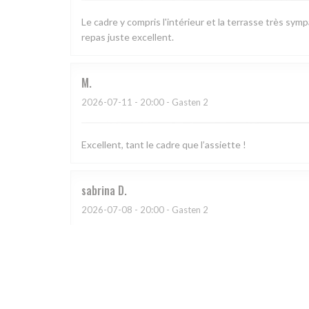
Le cadre y compris l'intérieur et la terrasse très sym
repas juste excellent.
M
2026-07-11
- 20:00 - Gasten 2
Excellent, tant le cadre que l’assiette !
sabrina
D
2026-07-08
- 20:00 - Gasten 2
CATHERINE
A
2026-07-03
- 20:30 - Gasten 4