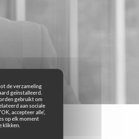
 tot de verzameling
ard geïnstalleerd.
worden gebruikt om
relateerd aan sociale
OK, accepteer alle',
zes op elk moment
 klikken.