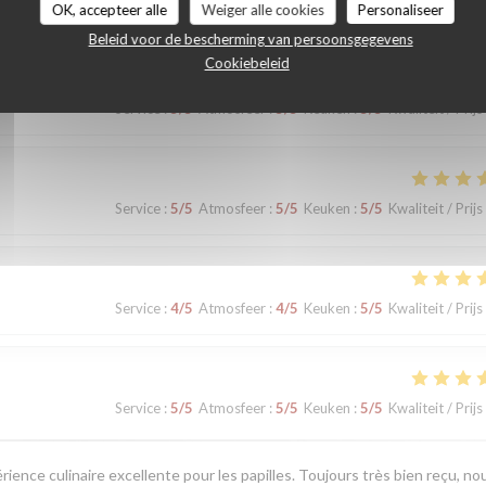
OK, accepteer alle
Weiger alle cookies
Personaliseer
Beleid voor de bescherming van persoonsgegevens
Cookiebeleid
Service
:
5
/5
Atmosfeer
:
5
/5
Keuken
:
5
/5
Kwaliteit / Prijs
Service
:
5
/5
Atmosfeer
:
5
/5
Keuken
:
5
/5
Kwaliteit / Prijs
Service
:
4
/5
Atmosfeer
:
4
/5
Keuken
:
5
/5
Kwaliteit / Prijs
Service
:
5
/5
Atmosfeer
:
5
/5
Keuken
:
5
/5
Kwaliteit / Prijs
érience culinaire excellente pour les papilles. Toujours très bien reçu, no