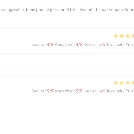
pa et agréable. Idem pour le personnel très dévoué et souriant par-ailleur
Service
:
4
/5
Atmosfeer
:
4
/5
Keuken
:
5
/5
Kwaliteit / Prijs
Service
:
5
/5
Atmosfeer
:
5
/5
Keuken
:
4
/5
Kwaliteit / Prijs
Service
:
5
/5
Atmosfeer
:
4
/5
Keuken
:
5
/5
Kwaliteit / Prijs