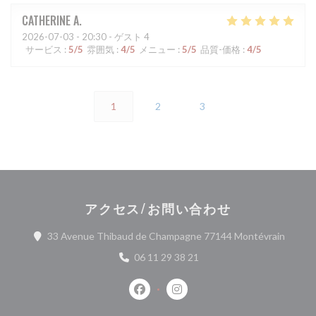
CATHERINE
A
2026-07-03
- 20:30 - ゲスト 4
サービス
:
5
/5
雰囲気
:
4
/5
メニュー
:
5
/5
品質-価格
:
4
/5
1
2
3
アクセス/お問い合わせ
((新
33 Avenue Thibaud de Champagne 77144 Montévrain
06 11 29 38 21
Facebook ((新しいウィンドウで開
Instagram ((新しいウィ