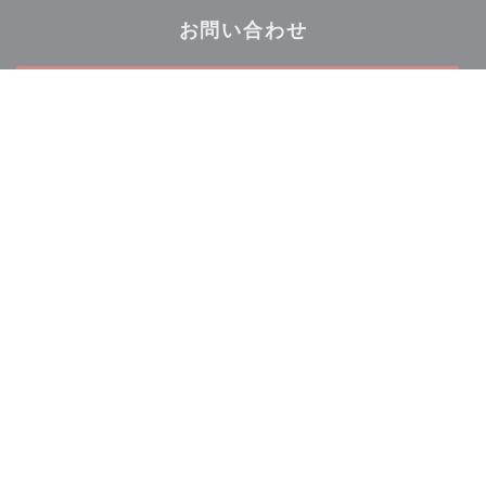
お問い合わせ
予約
貸し切り
ニュースレター
*
当社のニュースレターを購読し、当社からのEメールによる個別コミュニケーション
やマーケティングオファーを受け取る。
登録する