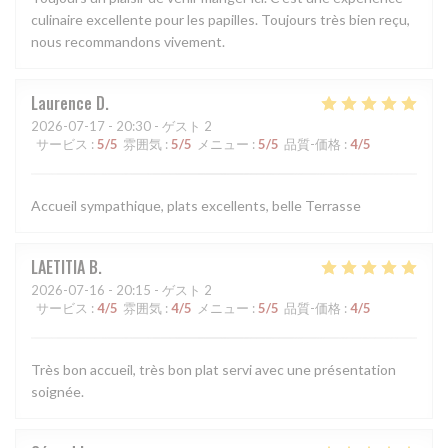
culinaire excellente pour les papilles. Toujours très bien reçu,
nous recommandons vivement.
Laurence
D
2026-07-17
- 20:30 - ゲスト 2
サービス
:
5
/5
雰囲気
:
5
/5
メニュー
:
5
/5
品質-価格
:
4
/5
Accueil sympathique, plats excellents, belle Terrasse
LAETITIA
B
2026-07-16
- 20:15 - ゲスト 2
サービス
:
4
/5
雰囲気
:
4
/5
メニュー
:
5
/5
品質-価格
:
4
/5
Très bon accueil, très bon plat servi avec une présentation
soignée.