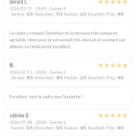
Gérard
L
2026-07-11
- 19:45 - Gasten 4
Service
:
5
/5
Atmosfeer
:
5
/5
Keuken
:
5
/5
Kwaliteit / Prijs
:
4
/5
Le cadre y compris l'intérieur et la terrasse très sympa et
agréable. Idem pour le personnel très dévoué et souriant par-
ailleurs. Le repas juste excellent.
M
2026-07-11
- 20:00 - Gasten 2
Service
:
4
/5
Atmosfeer
:
4
/5
Keuken
:
5
/5
Kwaliteit / Prijs
:
4
/5
Excellent, tant le cadre que l’assiette !
sabrina
D
2026-07-08
- 20:00 - Gasten 2
Service
:
5
/5
Atmosfeer
:
5
/5
Keuken
:
4
/5
Kwaliteit / Prijs
:
4
/5