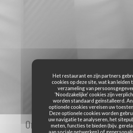
Het restaurant en zijn partners gebr
cookies op deze site, wat kan leiden 
verzameling van persoonsgegeve
'Noodzakelijke' cookies zijn verplich
worden standaard geïnstalleerd. A
optionele cookies vereisen uw toest
Deze optionele cookies worden gebru
uw navigatie te analyseren, het sitepub
Onze gastbeoordelingen
meten, functies te bieden (bijv. gerel
aan sociale netwerken) of gepersonal