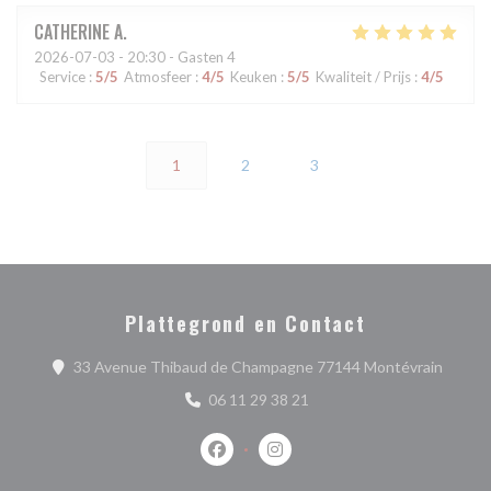
CATHERINE
A
2026-07-03
- 20:30 - Gasten 4
Service
:
5
/5
Atmosfeer
:
4
/5
Keuken
:
5
/5
Kwaliteit / Prijs
:
4
/5
1
2
3
Plattegrond en Contact
((opent
33 Avenue Thibaud de Champagne 77144 Montévrain
06 11 29 38 21
Facebook ((opent in een nieuw venste
Instagram ((opent in een nieu