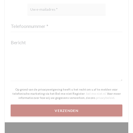
Op grond van de privacywetgeving heeft u het recht om u af te melden voor
telefonische marketing via het Bel-me-niet Register:
bel-me-niet.nl
. Voor meer
informatie over hoe wij uw gegevens verwerken, zie ons
privacybeleid
.