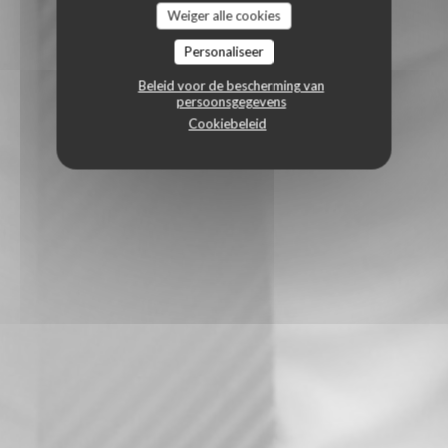
Weiger alle cookies
Personaliseer
Beleid voor de bescherming van
persoonsgegevens
Cookiebeleid