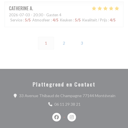
CATHERINE
A
2026-07-03
- 20:30 - Gasten 4
Service
:
5
/5
Atmosfeer
:
4
/5
Keuken
:
5
/5
Kwaliteit / Prijs
:
4
/5
1
2
3
Plattegrond en Contact
((opent
33 Avenue Thibaud de Champagne 77144 Montévrain
06 11 29 38 21
Facebook ((opent in een nieuw venste
Instagram ((opent in een nieu