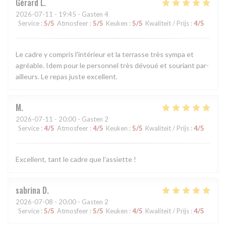
Gérard
L
2026-07-11
- 19:45 - Gasten 4
Service
:
5
/5
Atmosfeer
:
5
/5
Keuken
:
5
/5
Kwaliteit / Prijs
:
4
/5
Le cadre y compris l'intérieur et la terrasse très sympa et
agréable. Idem pour le personnel très dévoué et souriant par-
ailleurs. Le repas juste excellent.
M
2026-07-11
- 20:00 - Gasten 2
Service
:
4
/5
Atmosfeer
:
4
/5
Keuken
:
5
/5
Kwaliteit / Prijs
:
4
/5
Excellent, tant le cadre que l’assiette !
sabrina
D
2026-07-08
- 20:00 - Gasten 2
Service
:
5
/5
Atmosfeer
:
5
/5
Keuken
:
4
/5
Kwaliteit / Prijs
:
4
/5