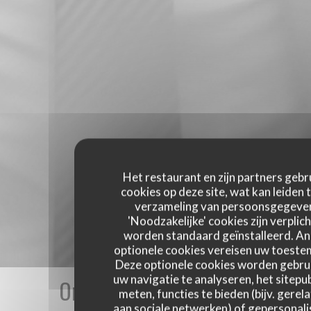
Het restaurant en zijn partners gebr
cookies op deze site, wat kan leiden 
verzameling van persoonsgegeve
'Noodzakelijke' cookies zijn verplich
worden standaard geïnstalleerd. A
optionele cookies vereisen uw toest
Deze optionele cookies worden gebru
uw navigatie te analyseren, het sitepub
Onze gastbeoordelingen
meten, functies te bieden (bijv. gerel
aan sociale netwerken) of gepersonal