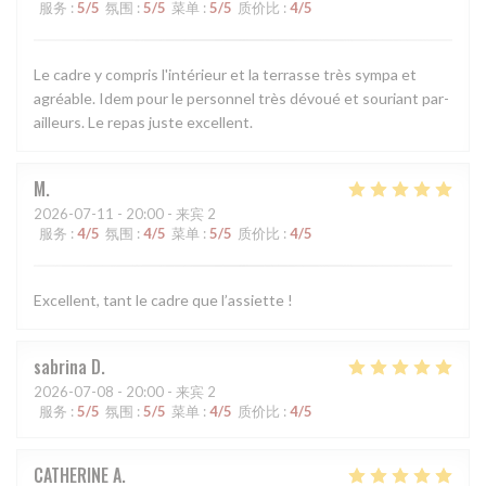
服务
:
5
/5
氛围
:
5
/5
菜单
:
5
/5
质价比
:
4
/5
Le cadre y compris l'intérieur et la terrasse très sympa et
agréable. Idem pour le personnel très dévoué et souriant par-
ailleurs. Le repas juste excellent.
M
2026-07-11
- 20:00 - 来宾 2
服务
:
4
/5
氛围
:
4
/5
菜单
:
5
/5
质价比
:
4
/5
Excellent, tant le cadre que l’assiette !
sabrina
D
2026-07-08
- 20:00 - 来宾 2
服务
:
5
/5
氛围
:
5
/5
菜单
:
4
/5
质价比
:
4
/5
CATHERINE
A