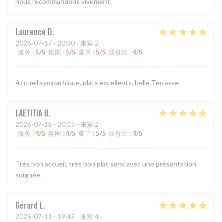
nous recommandons vivement.
Laurence
D
2026-07-17
- 20:30 - 来宾 2
服务
:
5
/5
氛围
:
5
/5
菜单
:
5
/5
质价比
:
4
/5
Accueil sympathique, plats excellents, belle Terrasse
LAETITIA
B
2026-07-16
- 20:15 - 来宾 2
服务
:
4
/5
氛围
:
4
/5
菜单
:
5
/5
质价比
:
4
/5
Très bon accueil, très bon plat servi avec une présentation
soignée.
Gérard
L
2026-07-11
- 19:45 - 来宾 4