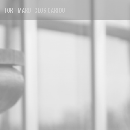
Cookie管理面板
FORT MARDI CLOS CARIOU