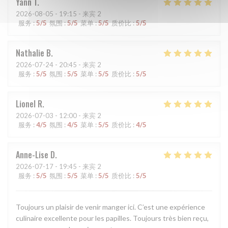
Yann
T
2026-08-05
- 19:15 - 来宾 2
服务
:
5
/5
氛围
:
5
/5
菜单
:
5
/5
质价比
:
5
/5
Nathalie
B
2026-07-24
- 20:45 - 来宾 2
服务
:
5
/5
氛围
:
5
/5
菜单
:
5
/5
质价比
:
5
/5
Lionel
R
2026-07-03
- 12:00 - 来宾 2
服务
:
4
/5
氛围
:
4
/5
菜单
:
5
/5
质价比
:
4
/5
Anne-Lise
D
2026-07-17
- 19:45 - 来宾 2
服务
:
5
/5
氛围
:
5
/5
菜单
:
5
/5
质价比
:
5
/5
Toujours un plaisir de venir manger ici. C’est une expérience
culinaire excellente pour les papilles. Toujours très bien reçu,