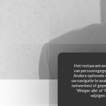
Het restaurant en 
van persoonsgegev
Andere optionele 
uw navigatie te anal
netwerken) of geper
'Weiger alle' of
wijzigen
Onze g