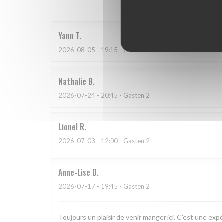
Yann
T
2026-08-05
- 19:15 - Gasten 2
Nathalie
B
2026-07-24
- 20:45 - Gasten 2
Lionel
R
2026-07-03
- 12:00 - Gasten 2
Anne-Lise
D
2026-07-17
- 19:45 - Gasten 2
Toujours un plaisir de venir manger ici. C’est une exp