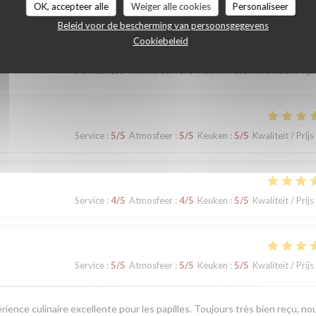
OK, accepteer alle
Weiger alle cookies
Personaliseer
Beleid voor de bescherming van persoonsgegevens
Cookiebeleid
Service
:
5
/5
Atmosfeer
:
5
/5
Keuken
:
5
/5
Kwaliteit / Prijs
Service
:
5
/5
Atmosfeer
:
5
/5
Keuken
:
5
/5
Kwaliteit / Prijs
Service
:
4
/5
Atmosfeer
:
4
/5
Keuken
:
5
/5
Kwaliteit / Prijs
Service
:
5
/5
Atmosfeer
:
5
/5
Keuken
:
5
/5
Kwaliteit / Prijs
érience culinaire excellente pour les papilles. Toujours très bien reçu, no