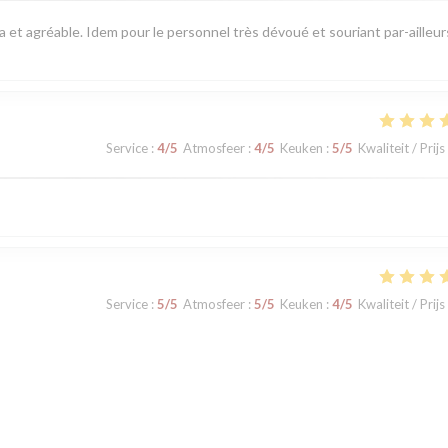
pa et agréable. Idem pour le personnel très dévoué et souriant par-ailleur
Service
:
4
/5
Atmosfeer
:
4
/5
Keuken
:
5
/5
Kwaliteit / Prijs
Service
:
5
/5
Atmosfeer
:
5
/5
Keuken
:
4
/5
Kwaliteit / Prijs
Service
:
5
/5
Atmosfeer
:
4
/5
Keuken
:
5
/5
Kwaliteit / Prijs