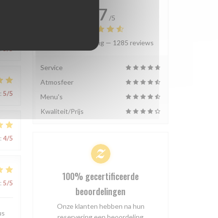
4.7
/5
Gemiddelde rating —
1285 reviews
:
5
/5
Service
Atmosfeer
:
5
/5
Menu's
Kwaliteit/Prijs
:
4
/5
100% gecertificeerde
:
5
/5
beoordelingen
Onze klanten hebben na hun
us
reservering een beoordeling