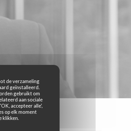
 tot de verzameling
ard geïnstalleerd.
worden gebruikt om
relateerd aan sociale
OK, accepteer alle',
zes op elk moment
 klikken.