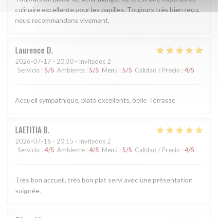
culinaire excellente pour les papilles. Toujours très bien reçu,
nous recommandons vivement.
Laurence
D
2026-07-17
- 20:30 - Invitados 2
Servicio
:
5
/5
Ambiente
:
5
/5
Menú
:
5
/5
Calidad / Precio
:
4
/5
Accueil sympathique, plats excellents, belle Terrasse
LAETITIA
B
2026-07-16
- 20:15 - Invitados 2
Servicio
:
4
/5
Ambiente
:
4
/5
Menú
:
5
/5
Calidad / Precio
:
4
/5
Très bon accueil, très bon plat servi avec une présentation
soignée.