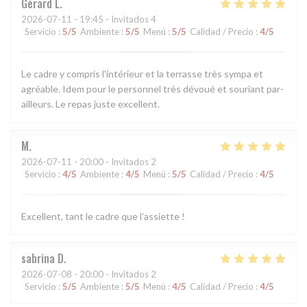
Gérard
L
2026-07-11
- 19:45 - Invitados 4
Servicio
:
5
/5
Ambiente
:
5
/5
Menú
:
5
/5
Calidad / Precio
:
4
/5
Le cadre y compris l'intérieur et la terrasse très sympa et
agréable. Idem pour le personnel très dévoué et souriant par-
ailleurs. Le repas juste excellent.
M
2026-07-11
- 20:00 - Invitados 2
Servicio
:
4
/5
Ambiente
:
4
/5
Menú
:
5
/5
Calidad / Precio
:
4
/5
Excellent, tant le cadre que l’assiette !
sabrina
D
2026-07-08
- 20:00 - Invitados 2
Servicio
:
5
/5
Ambiente
:
5
/5
Menú
:
4
/5
Calidad / Precio
:
4
/5