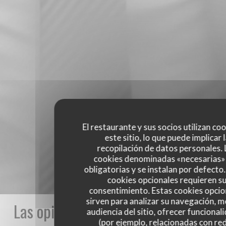
El restaurante y sus socios utilizan co
este sitio, lo que puede implicar 
recopilación de datos personales. 
cookies denominadas «necesarias»
obligatorias y se instalan por defecto
cookies opcionales requieren s
consentimiento. Estas cookies opcio
sirven para analizar su navegación, me
Las opiniones de nuestros clientes
audiencia del sitio, ofrecer funcional
(por ejemplo, relacionadas con re