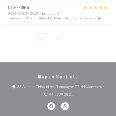
CATHERINE
A
2026-07-03
- 20:30 - Invitados 4
Servicio
:
5
/5
Ambiente
:
4
/5
Menú
:
5
/5
Calidad / Precio
:
4
/5
1
2
3
Mapa y Contacto
((abre 
33 Avenue Thibaud de Champagne 77144 Montévrain
06 11 29 38 21
Facebook ((abre en una nueva ventan
Instagram ((abre en una nuev