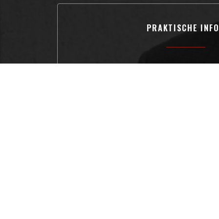
PRAKTISCHE INF
Küche
Französisch-asiatische Fu
Ortstyp
Französisch Restauran
Services
Privatisierungen, Zugang für Behinderte, 
Terrasse
Zahlungsmittel
Eurocard / Mastercard, Restaurant Titel, Bar