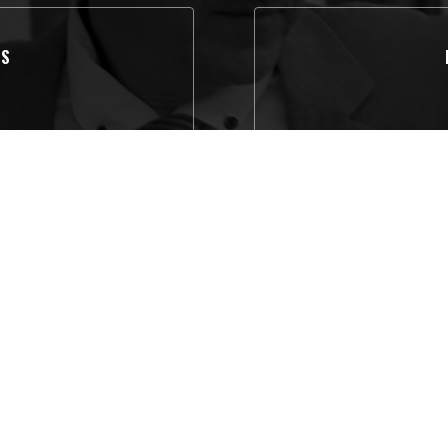
OS
sion
t
Priv
WLAN-Zugang, beheizte
geld, Visa, carte Bleue