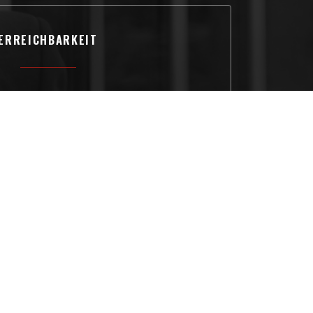
ERREICHBARKEIT
Bus
43-23
Parkplatz
é à la droite du restaurant