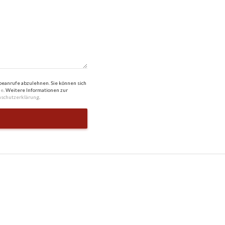
anrufe abzulehnen. Sie können sich
de
. Weitere Informationen zur
schutzerklärung
.