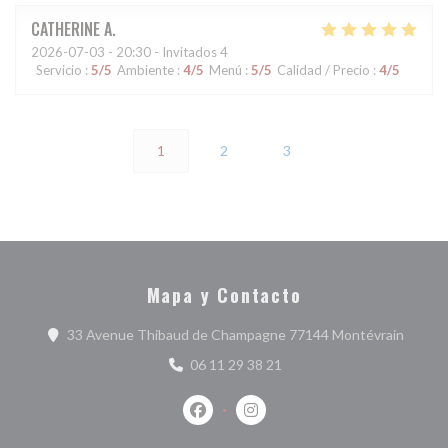
CATHERINE
A
2026-07-03
- 20:30 - Invitados 4
Servicio
:
5
/5
Ambiente
:
4
/5
Menú
:
5
/5
Calidad / Precio
:
4
/5
1
2
3
Mapa y Contacto
((abre 
33 Avenue Thibaud de Champagne 77144 Montévrain
06 11 29 38 21
Facebook ((abre en una nueva ventan
Instagram ((abre en una nuev