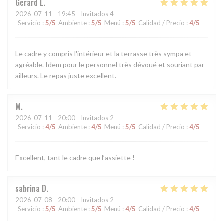
Gérard
L
2026-07-11
- 19:45 - Invitados 4
Servicio
:
5
/5
Ambiente
:
5
/5
Menú
:
5
/5
Calidad / Precio
:
4
/5
Le cadre y compris l'intérieur et la terrasse très sympa et
agréable. Idem pour le personnel très dévoué et souriant par-
ailleurs. Le repas juste excellent.
M
2026-07-11
- 20:00 - Invitados 2
Servicio
:
4
/5
Ambiente
:
4
/5
Menú
:
5
/5
Calidad / Precio
:
4
/5
Excellent, tant le cadre que l’assiette !
sabrina
D
2026-07-08
- 20:00 - Invitados 2
Servicio
:
5
/5
Ambiente
:
5
/5
Menú
:
4
/5
Calidad / Precio
:
4
/5