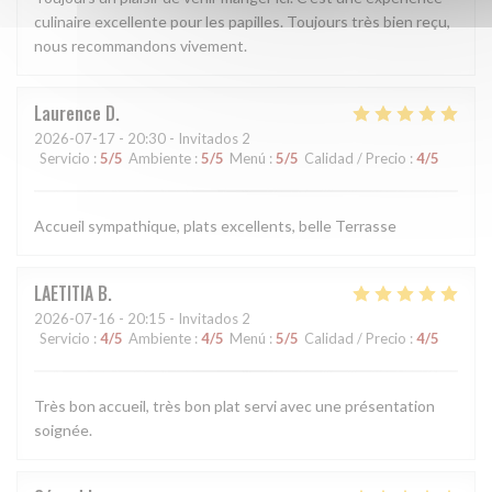
culinaire excellente pour les papilles. Toujours très bien reçu,
nous recommandons vivement.
Laurence
D
2026-07-17
- 20:30 - Invitados 2
Servicio
:
5
/5
Ambiente
:
5
/5
Menú
:
5
/5
Calidad / Precio
:
4
/5
Accueil sympathique, plats excellents, belle Terrasse
LAETITIA
B
2026-07-16
- 20:15 - Invitados 2
Servicio
:
4
/5
Ambiente
:
4
/5
Menú
:
5
/5
Calidad / Precio
:
4
/5
Très bon accueil, très bon plat servi avec une présentation
soignée.