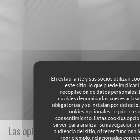
El restaurante y sus socios utilizan co
este sitio, lo que puede implicar 
recopilación de datos personales. 
cookies denominadas «necesarias»
obligatorias y se instalan por defecto
cookies opcionales requieren s
consentimiento. Estas cookies opcio
sirven para analizar su navegación, me
Las opiniones de nuestros clientes
audiencia del sitio, ofrecer funcional
(por ejemplo, relacionadas con re